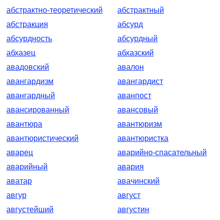
абстрактно-теоретический
абстрактный
абстракция
абсурд
абсурдность
абсурдный
абхазец
абхазский
авадовский
авалон
авангардизм
авангардист
авангардный
аванпост
авансированный
авансовый
авантюра
авантюризм
авантюристический
авантюристка
аварец
аварийно-спасательный
аварийный
авария
аватар
авачинский
авгур
август
августейший
августин