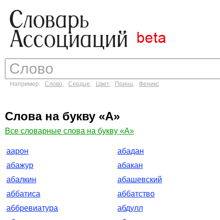
Например:
Слово
,
Сердце
,
Цвет
,
Принц
,
Феникс
Слова на букву «А»
Все словарные слова на букву «А»
аарон
абадан
абажур
абакан
абалкин
абашевский
аббатиса
аббатство
аббревиатура
абдулл