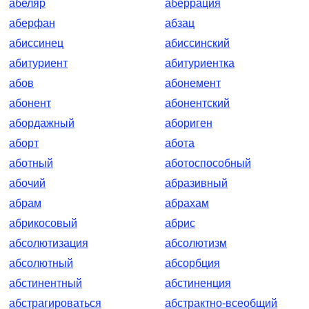
абеляр
аберрация
аберфан
абзац
абиссинец
абиссинский
абитуриент
абитуриентка
абов
абонемент
абонент
абонентский
абордажный
абориген
аборт
абота
аботный
аботоспособный
абочий
абразивный
абрам
абрахам
абрикосовый
абрис
абсолютизация
абсолютизм
абсолютный
абсорбция
абстинентный
абстиненция
абстрагироваться
абстрактно-всеобщий