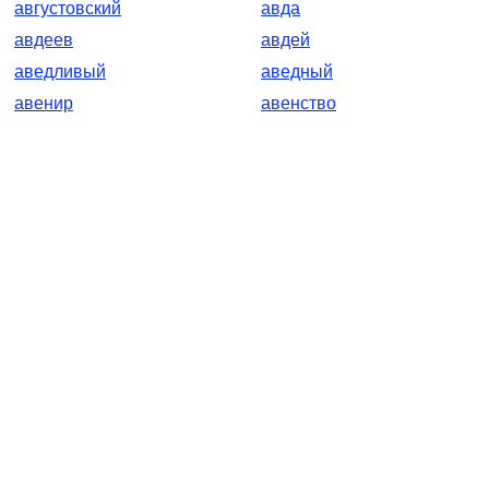
августовский
авда
авдеев
авдей
аведливый
аведный
авенир
авенство