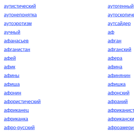
аутистический
аутогенный
аутонепонятка
аутоскопич
аутоэротизм
аутсайдер
аучный
аф
афанасьев
афган
афганистан
афганский
афей
афера
афик
афина
афины
афинянин
афиша
афишка
афонин
афонский
афористический
афраний
африканец
африканис
африканка
африканск
афро-русский
афроамери