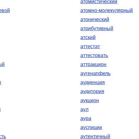
атомистический
евой
атомно-молекулярный
атонический
атрибутивный
атский
аттестат
аттестовать
ый
аттракцион
аугенапфель
л
аудиенция
аудитория
аукцион
й
аул
аура
ауспиции
сть
аутентичный