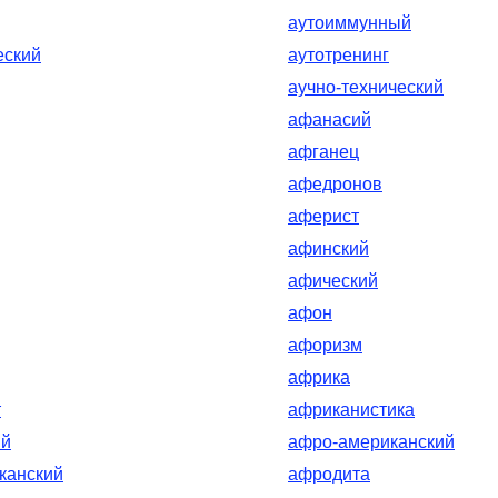
аутоиммунный
еский
аутотренинг
аучно-технический
афанасий
афганец
афедронов
аферист
афинский
афический
афон
афоризм
африка
т
африканистика
ий
афро-американский
канский
афродита