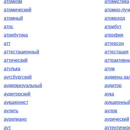
атомизм
атомистика
атомический
атомно-луч
атомный
атомоход
атос
атрибут
атрибутика
атрофия
атт
аттерсон
аттестационный
аттестация
аттический
аттрактивн
атулька
атум
аугсбургский
аудиенц-за
аудиовизуальный
аудитор
аудиторский
аука
аукционист
аукционны
аулить
аулов
аурелиано
аурический
аут
аутентично