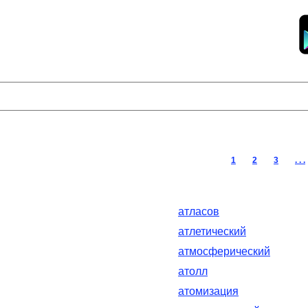
1
2
3
. . .
атласов
атлетический
атмосферический
атолл
атомизация