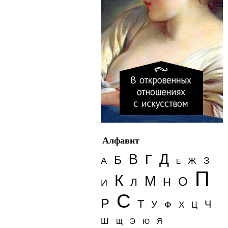
Алфавит
Д
В
Г
Б
З
А
Ж
Е
П
К
М
О
Н
Л
И
С
Р
Т
Ч
У
Ф
Х
Ц
Ш
Э
Я
Щ
Ю