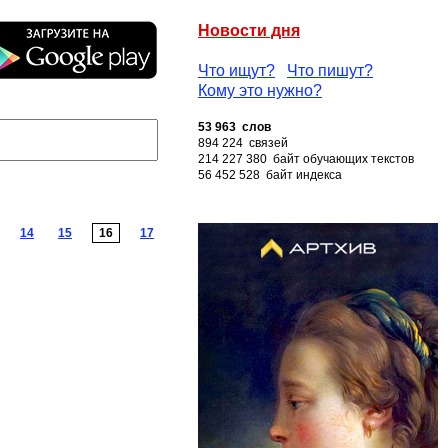
Новости дня
Что ищут?
Что пишут?
Кому это нужно?
53 963 слов
894 224 связей
214 227 380 байт обучающих текстов
56 452 528 байт индекса
14
15
16
17