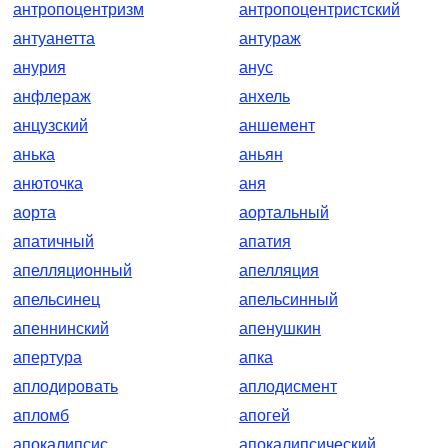
антропоцентризм
антропоцентристский
антуанетта
антураж
анурия
анус
анфлераж
анхель
анцузский
аншемент
анька
аньян
анюточка
аня
аорта
аортальный
апатичный
апатия
апелляционный
апелляция
апельсинец
апельсинный
апеннинский
апенушкин
апертура
апка
аплодировать
аплодисмент
апломб
апогей
апокалипсис
апокалипсический