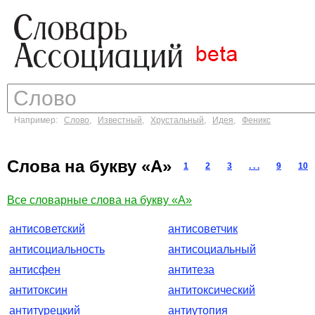
Например:
Слово
,
Известный
,
Хрустальный
,
Идея
,
Феникс
Слова на букву «А»
1
2
3
. . .
9
10
Все словарные слова на букву «А»
антисоветский
антисоветчик
антисоциальность
антисоциальный
антисфен
антитеза
антитоксин
антитоксический
антитурецкий
антиутопия