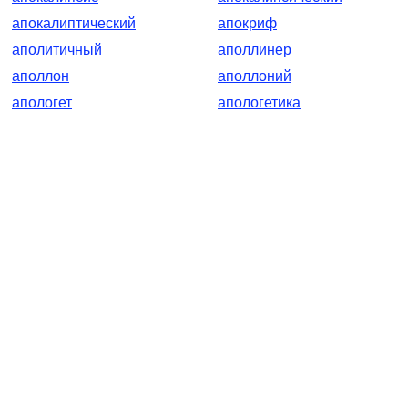
апокалиптический
апокриф
аполитичный
аполлинер
аполлон
аполлоний
апологет
апологетика