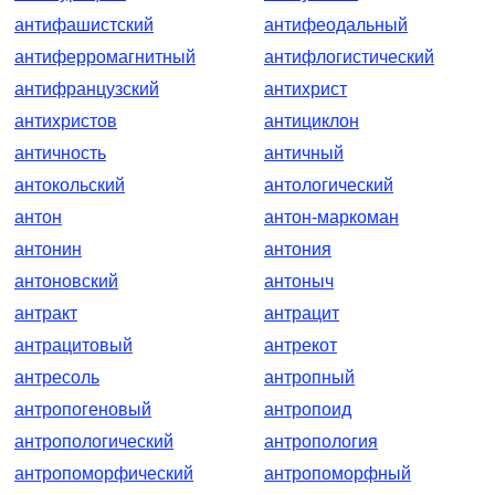
антифашистский
антифеодальный
антиферромагнитный
антифлогистический
антифранцузский
антихрист
антихристов
антициклон
античность
античный
антокольский
антологический
антон
антон-маркоман
антонин
антония
антоновский
антоныч
антракт
антрацит
антрацитовый
антрекот
антресоль
антропный
антропогеновый
антропоид
антропологический
антропология
антропоморфический
антропоморфный