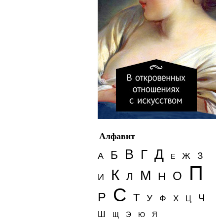
Алфавит
Д
В
Г
Б
З
А
Ж
Е
П
К
М
О
Н
Л
И
С
Р
Т
Ч
У
Ф
Х
Ц
Ш
Э
Я
Щ
Ю