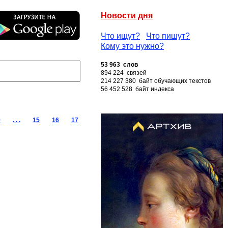
Новости дня
Что ищут?
Что пишут?
Кому это нужно?
53 963 слов
894 224 связей
214 227 380 байт обучающих текстов
56 452 528 байт индекса
9
. . .
15
16
17