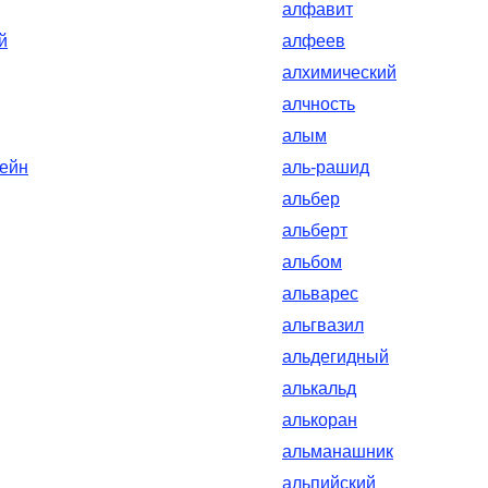
алфавит
й
алфеев
алхимический
алчность
алым
ейн
аль-рашид
альбер
альберт
альбом
альварес
альгвазил
альдегидный
алькальд
алькоран
альманашник
альпийский