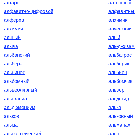
алтарь
алтынный
алфавитно-цифровой
алфавитны
алферов
алхимик
алхимия
алчевский
алчный
алый
алыча
аль-джизам
альбанский
альбатрос
альбера
альберик
альбинос
альбион
альбомный
альбомчик
альвеолярный
альвер
альгвасил
альдегид
альдюмениум
алька
альков
альковный
альма
альманах
ально-этический
альп