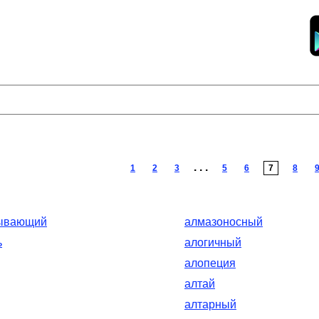
. . .
1
2
3
5
6
7
8
ывающий
алмазоносный
ь
алогичный
алопеция
алтай
алтарный