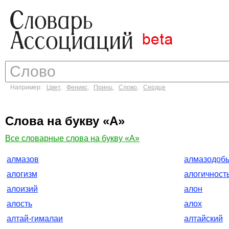
Например:
Цвет
,
Феникс
,
Принц
,
Слово
,
Сердце
Слова на букву «А»
Все словарные слова на букву «А»
алмазов
алмазодоб
алогизм
алогичност
алоизий
алон
алость
алох
алтай-гималаи
алтайский