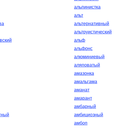
альпинистка
альт
ва
альтернативный
альтруистический
вский
альф
альфонс
алюминиевый
аляповатый
амазонка
амальгама
аманат
амарант
амбарный
тный
амбициозный
амбоп