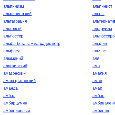
альпинизм
альпинист
альпинистский
альпы
альтаграция
альтернати
альтовый
альтруизм
альтюссер
альтюссеро
альфа-бета-гамма-радиометр
альфин
альфред
альянс
алюминий
аля
аляскинский
ама
амазонский
амалия
амальфитанский
аман
аманда
амар
амбал
амбар
амбарцумян
амбивален
амбиционный
амбиция