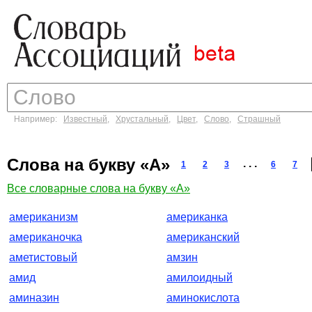
Например:
Известный
,
Хрустальный
,
Цвет
,
Слово
,
Страшный
Слова на букву «А»
. . .
1
2
3
6
7
Все словарные слова на букву «А»
американизм
американка
американочка
американский
аметистовый
амзин
амид
амилоидный
аминазин
аминокислота