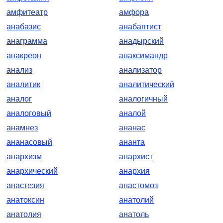
амфитеатр
амфора
анабазис
анабаптист
анаграмма
анадырский
анакреон
анаксимандр
анализ
анализатор
аналитик
аналитический
аналог
аналогичный
аналоговый
аналой
анамнез
ананас
ананасовый
ананта
анархизм
анархист
анархический
анархия
анастезия
анастомоз
анатоксин
анатолий
анатолия
анатоль