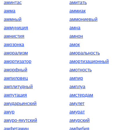
аминтас
амитать
амма
аммиак
аммный
аммониевый
аммуниция
амна
амнистия
амнон
амозонка
амок
аморализм
аморальность
амортизатор
амортизационный
аморфный
амотность
ампиловец
ампир
амплитудный
амплуа
ампутация
амстердам
амударьинский
амулет
амур
амурат
амуро-якутский
амурский
амфетамин
амфибия