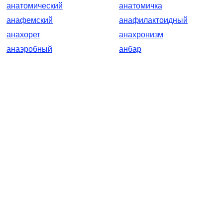
анатомический
анатомичка
анафемский
анафилактоидный
анахорет
анахронизм
анаэробный
анбар