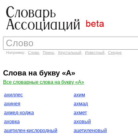
Например:
Слово
,
Принц
,
Хрустальный
,
Известный
,
Сердце
Слова на букву «А»
Все словарные слова на букву «А»
ахиллес
ахим
ахинея
ахмад
ахмед-ходжа
ахмет
аховка
аховый
ацетилен-кислородный
ацетиленовый