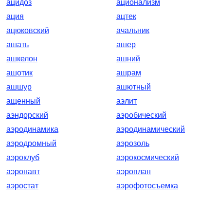
ацидоз
ационализм
ация
ацтек
ацюковский
ачальник
ашать
ашер
ашкелон
ашний
ашотик
ашрам
ашшур
ашютный
ащенный
аэлит
аэндорский
аэробический
аэродинамика
аэродинамический
аэродромный
аэрозоль
аэроклуб
аэрокосмический
аэронавт
аэроплан
аэростат
аэрофотосъемка