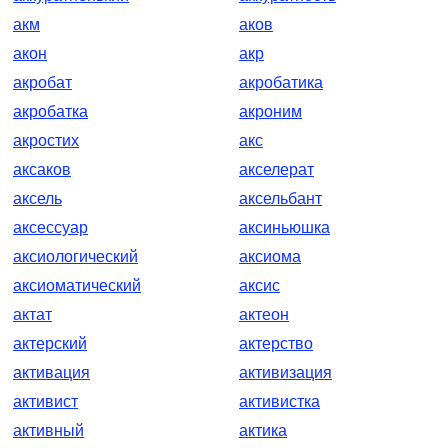
акм
аков
акон
акр
акробат
акробатика
акробатка
акроним
акростих
акс
аксаков
акселерат
аксель
аксельбант
аксессуар
аксиньюшка
аксиологический
аксиома
аксиоматический
аксис
актат
актеон
актерский
актерство
активация
активизация
активист
активистка
активный
актика