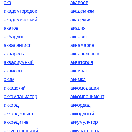
ака
акавоев
академгородок
академизм
академический
академия
акатов
акация
акбардин
аквавит
аквалангист
аквамарин
акварель
акварельный
аквариумный
акватория
аквилон
аквинат
аким
акимка
аккадский
аккомодация
аккомпаниатор
аккомпанимент
аккорд
аккордад
аккордеонист
аккордный
аккредитив
аккумулятор
аккуратненький
аккуратность