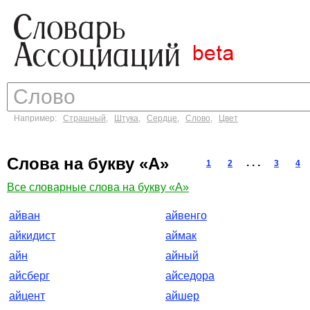
Например:
Страшный
,
Штука
,
Сердце
,
Слово
,
Цвет
Слова на букву «А»
. . .
1
2
3
4
Все словарные слова на букву «А»
айван
айвенго
айкидист
аймак
айн
айный
айсберг
айседора
айцент
айшер