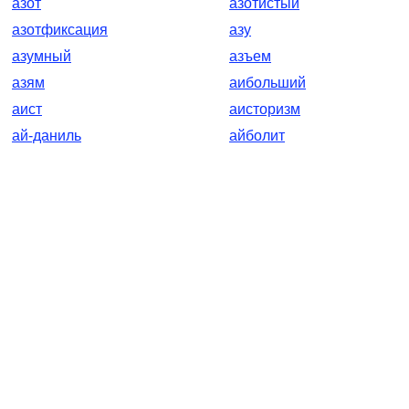
азот
азотистый
азотфиксация
азу
азумный
азъем
азям
аибольший
аист
аисторизм
ай-даниль
айболит