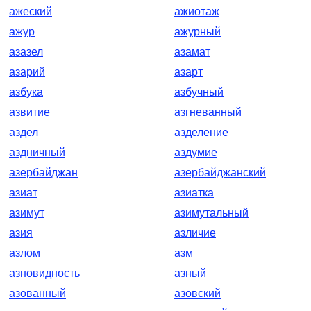
ажеский
ажиотаж
ажур
ажурный
азазел
азамат
азарий
азарт
азбука
азбучный
азвитие
азгневанный
аздел
азделение
аздничный
аздумие
азербайджан
азербайджанский
азиат
азиатка
азимут
азимутальный
азия
азличие
азлом
азм
азновидность
азный
азованный
азовский