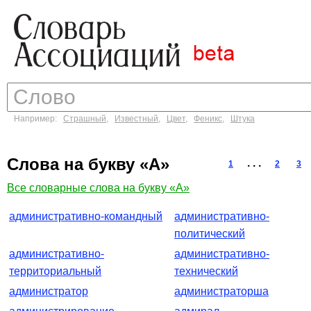
Например:
Страшный
,
Известный
,
Цвет
,
Феникс
,
Штука
Слова на букву «А»
. . .
1
2
3
Все словарные слова на букву «А»
административно-командный
административно-
политический
административно-
административно-
территориальный
технический
администратор
администраторша