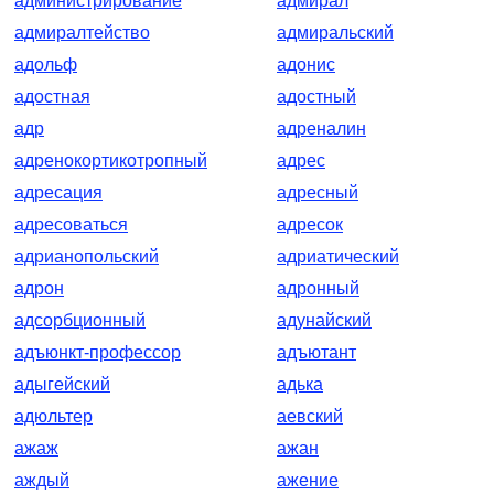
администрирование
адмирал
адмиралтейство
адмиральский
адольф
адонис
адостная
адостный
адр
адреналин
адренокортикотропный
адрес
адресация
адресный
адресоваться
адресок
адрианопольский
адриатический
адрон
адронный
адсорбционный
адунайский
адъюнкт-профессор
адъютант
адыгейский
адька
адюльтер
аевский
ажаж
ажан
аждый
ажение