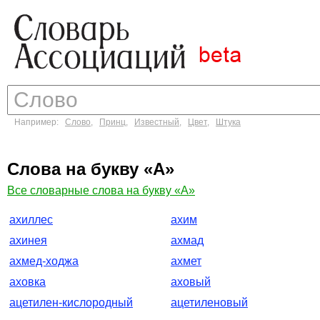
Например:
Слово
,
Принц
,
Известный
,
Цвет
,
Штука
Слова на букву «А»
Все словарные слова на букву «А»
ахиллес
ахим
ахинея
ахмад
ахмед-ходжа
ахмет
аховка
аховый
ацетилен-кислородный
ацетиленовый