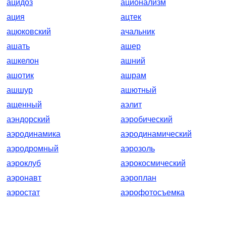
ацидоз
ационализм
ация
ацтек
ацюковский
ачальник
ашать
ашер
ашкелон
ашний
ашотик
ашрам
ашшур
ашютный
ащенный
аэлит
аэндорский
аэробический
аэродинамика
аэродинамический
аэродромный
аэрозоль
аэроклуб
аэрокосмический
аэронавт
аэроплан
аэростат
аэрофотосъемка