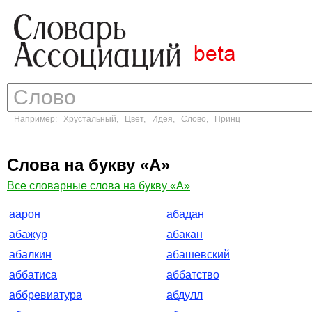
Например:
Хрустальный
,
Цвет
,
Идея
,
Слово
,
Принц
Слова на букву «А»
Все словарные слова на букву «А»
аарон
абадан
абажур
абакан
абалкин
абашевский
аббатиса
аббатство
аббревиатура
абдулл