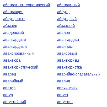
абстрактно-теоретический
абстрактный
абстракция
абсурд
абсурдность
абсурдный
абхазец
абхазский
авадовский
авалон
авангардизм
авангардист
авангардный
аванпост
авансированный
авансовый
авантюра
авантюризм
авантюристический
авантюристка
аварец
аварийно-спасательный
аварийный
авария
аватар
авачинский
авгур
август
августейший
августин