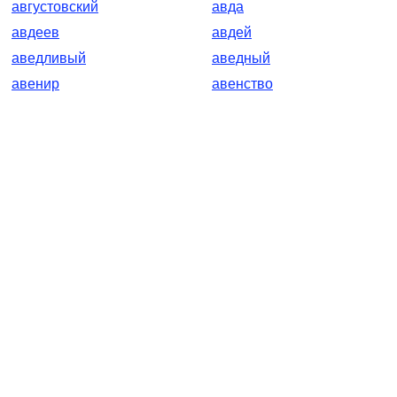
августовский
авда
авдеев
авдей
аведливый
аведный
авенир
авенство