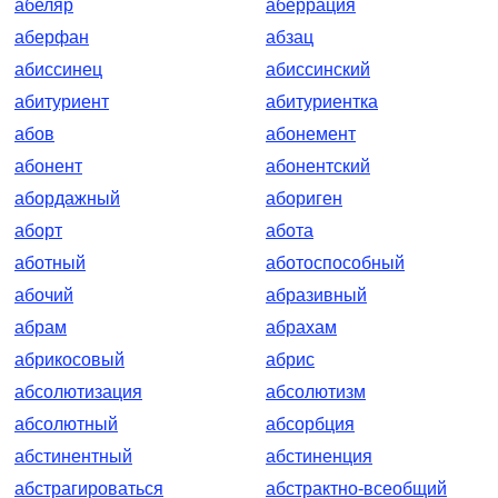
абеляр
аберрация
аберфан
абзац
абиссинец
абиссинский
абитуриент
абитуриентка
абов
абонемент
абонент
абонентский
абордажный
абориген
аборт
абота
аботный
аботоспособный
абочий
абразивный
абрам
абрахам
абрикосовый
абрис
абсолютизация
абсолютизм
абсолютный
абсорбция
абстинентный
абстиненция
абстрагироваться
абстрактно-всеобщий