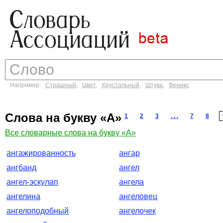
Например:
Страшный
,
Цвет
,
Хрустальный
,
Штука
,
Феникс
Слова на букву «А»
1
2
3
. . .
7
8
Все словарные слова на букву «А»
ангажированность
ангар
ангбанд
ангел
ангел-эскулап
ангела
ангелина
ангеловец
ангелоподобный
ангелочек