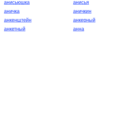
анисьюшка
анисья
аничка
аничкин
анкенштейн
анкерный
анкетный
анна