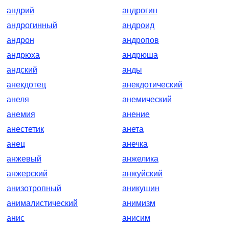
андрий
андрогин
андрогинный
андроид
андрон
андропов
андрюха
андрюша
андский
анды
анекдотец
анекдотический
анеля
анемический
анемия
анение
анестетик
анета
анец
анечка
анжевый
анжелика
анжерский
анжуйский
анизотропный
аникушин
анималистический
анимизм
анис
анисим