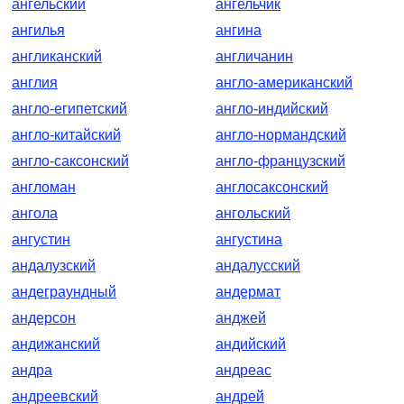
ангельский
ангельчик
ангилья
ангина
англиканский
англичанин
англия
англо-американский
англо-египетский
англо-индийский
англо-китайский
англо-нормандский
англо-саксонский
англо-французский
англоман
англосаксонский
ангола
ангольский
ангустин
ангустина
андалузский
андалусский
андеграундный
андермат
андерсон
анджей
андижанский
андийский
андра
андреас
андреевский
андрей