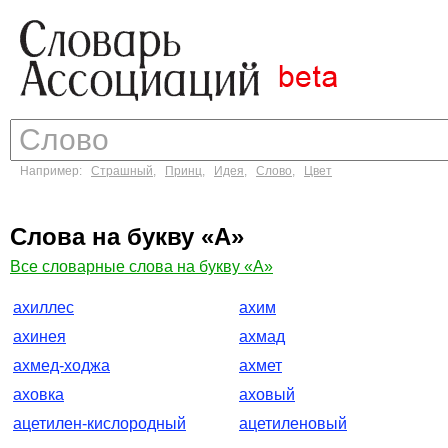
Например:
Страшный
,
Принц
,
Идея
,
Слово
,
Цвет
Слова на букву «А»
Все словарные слова на букву «А»
ахиллес
ахим
ахинея
ахмад
ахмед-ходжа
ахмет
аховка
аховый
ацетилен-кислородный
ацетиленовый