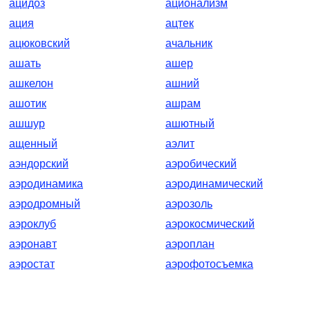
ацидоз
ационализм
ация
ацтек
ацюковский
ачальник
ашать
ашер
ашкелон
ашний
ашотик
ашрам
ашшур
ашютный
ащенный
аэлит
аэндорский
аэробический
аэродинамика
аэродинамический
аэродромный
аэрозоль
аэроклуб
аэрокосмический
аэронавт
аэроплан
аэростат
аэрофотосъемка