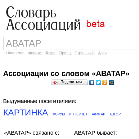
Например:
Феникс
,
Штука
,
Принц
,
Страшный
,
Идея
Ассоциации со словом «АВАТАР»
Поделиться…
Выдуманные посетителями:
КАРТИНКА
ФОРУМ
ИНТЕРНЕТ
АФФТАР
АВТОР
«АВАТАР»
связано с:
АВАТАР бывает: