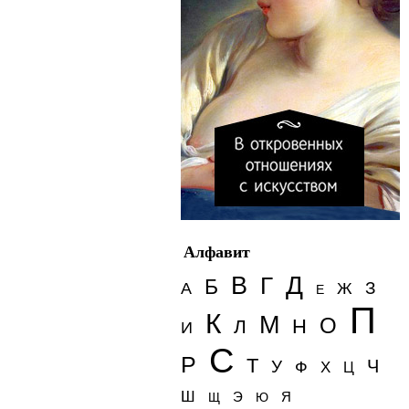
Алфавит
Д
В
Г
Б
З
А
Ж
Е
П
К
М
О
Н
Л
И
С
Р
Т
Ч
У
Ф
Х
Ц
Ш
Э
Я
Щ
Ю