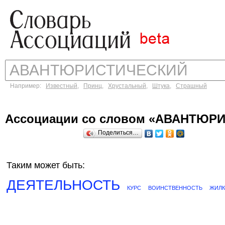
Например:
Известный
,
Принц
,
Хрустальный
,
Штука
,
Страшный
Ассоциации со словом «АВАНТЮР
Поделиться…
Таким может быть:
ДЕЯТЕЛЬНОСТЬ
КУРС
ВОИНСТВЕННОСТЬ
ЖИЛК