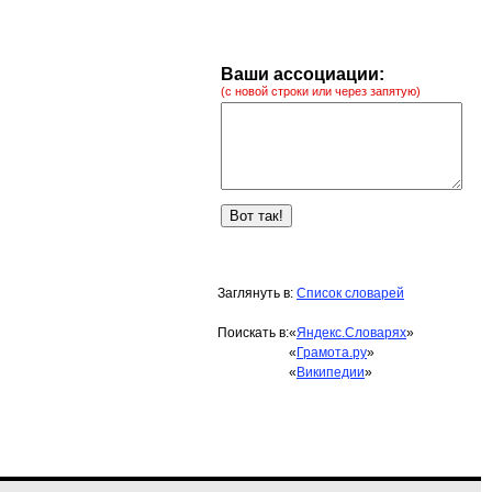
Ваши ассоциации:
(с новой строки или через запятую)
Заглянуть в:
Список словарей
Поискать в:
«
Яндекс.Словарях
»
«
Грамота.ру
»
«
Википедии
»