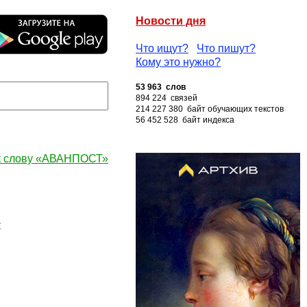
Новости дня
Что ищут?
Что пишут?
Кому это нужно?
53 963 слов
894 224 связей
214 227 380 байт обучающих текстов
56 452 528 байт индекса
к слову «АВАНПОСТ»
: