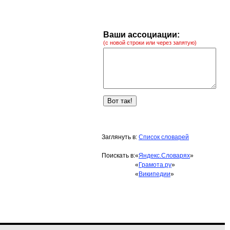
Ваши ассоциации:
(с новой строки или через запятую)
Заглянуть в:
Список словарей
Поискать в:
«
Яндекс.Словарях
»
«
Грамота.ру
»
«
Википедии
»