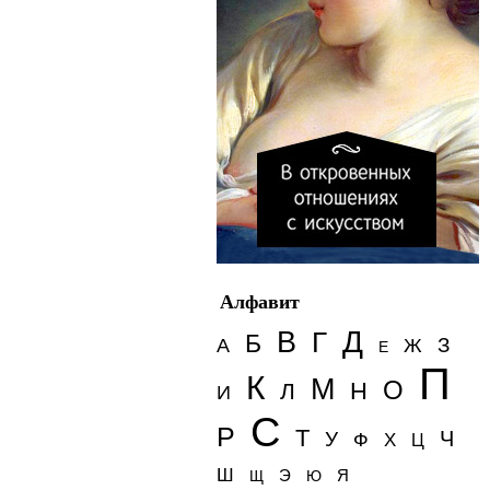
Алфавит
Д
В
Г
Б
З
А
Ж
Е
П
К
М
О
Н
Л
И
С
Р
Т
Ч
У
Ф
Х
Ц
Ш
Э
Я
Щ
Ю