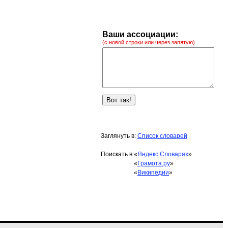
Ваши ассоциации:
(с новой строки или через запятую)
Заглянуть в:
Список словарей
Поискать в:
«
Яндекс.Словарях
»
«
Грамота.ру
»
«
Википедии
»