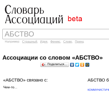
Например:
Страшный
,
Идея
,
Феникс
,
Слово
,
Принц
Ассоциации со словом «АБСТВО»
Поделиться…
«АБСТВО»
связано с:
АБСТВО б
Чем-то...
КОММУНИСТИЧ