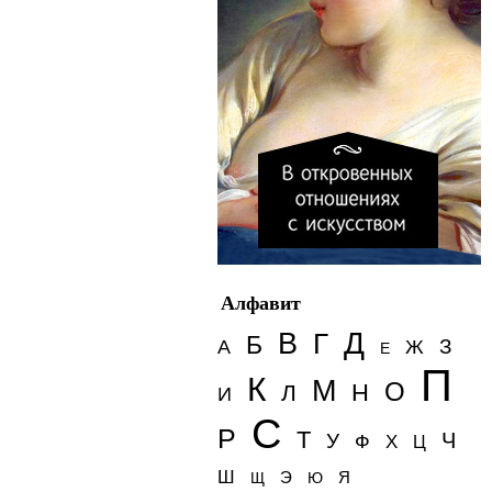
Алфавит
Д
В
Г
Б
З
А
Ж
Е
П
К
М
О
Н
Л
И
С
Р
Т
Ч
У
Ф
Х
Ц
Ш
Э
Я
Щ
Ю