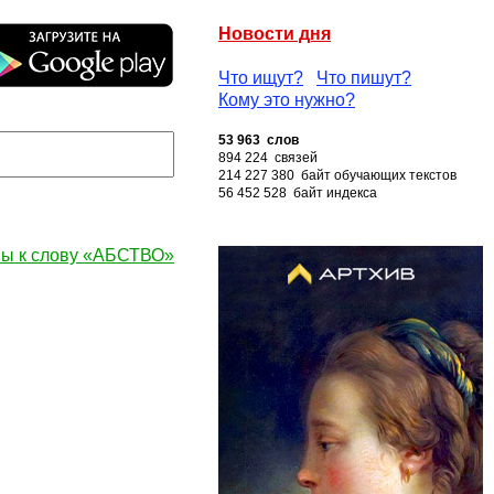
Новости дня
Что ищут?
Что пишут?
Кому это нужно?
53 963 слов
894 224 связей
214 227 380 байт обучающих текстов
56 452 528 байт индекса
ы к слову «АБСТВО»