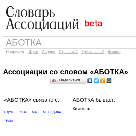
Например:
Штука
,
Сердце
,
Страшный
,
Хрустальный
,
Феникс
Ассоциации со словом «АБОТКА»
Поделиться…
«АБОТКА»
связано с:
АБОТКА бывает:
Каким-то...
ОДУКТ
ЗНАК
МАК
МЕТОДИКА
ТЕМА