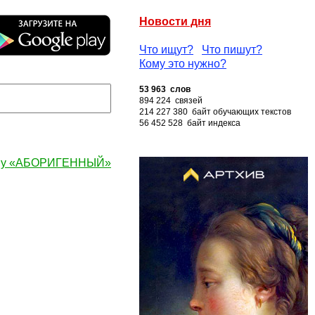
Новости дня
Что ищут?
Что пишут?
Кому это нужно?
53 963 слов
894 224 связей
214 227 380 байт обучающих текстов
56 452 528 байт индекса
ову «АБОРИГЕННЫЙ»