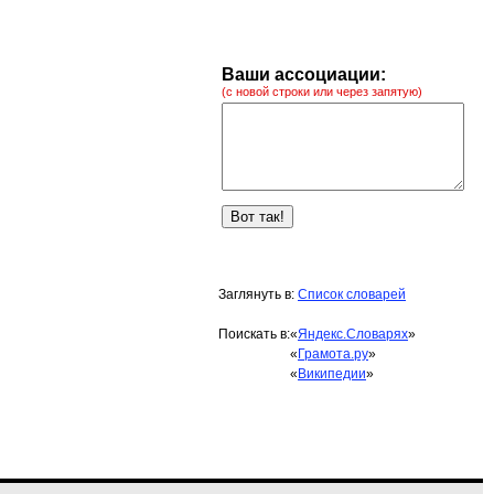
Ваши ассоциации:
(с новой строки или через запятую)
Заглянуть в:
Список словарей
Поискать в:
«
Яндекс.Словарях
»
«
Грамота.ру
»
«
Википедии
»