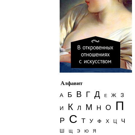
Алфавит
Д
В
Г
Б
З
А
Ж
Е
П
К
М
О
Н
Л
И
С
Р
Т
Ч
У
Ф
Х
Ц
Ш
Э
Я
Щ
Ю