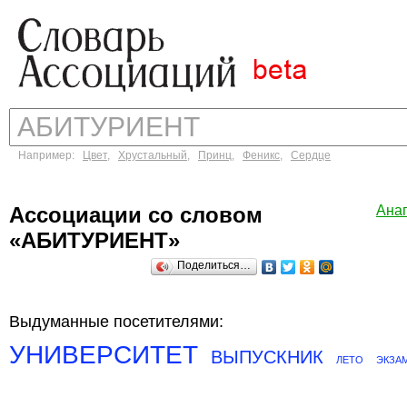
Например:
Цвет
,
Хрустальный
,
Принц
,
Феникс
,
Сердце
Ассоциации со словом
Ана
«АБИТУРИЕНТ»
Поделиться…
Выдуманные посетителями:
УНИВЕРСИТЕТ
ВЫПУСКНИК
ЛЕТО
ЭКЗА