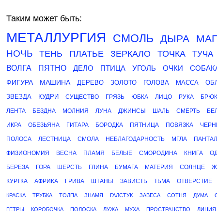
Таким может быть:
МЕТАЛЛУРГИЯ
СМОЛЬ
ДЫРА
МА
НОЧЬ
ТЕНЬ
ПЛАТЬЕ
ЗЕРКАЛО
ТОЧКА
ТУЧА
ВОЛГА
ПЯТНО
ДЕЛО
ПТИЦА
УГОЛЬ
ОЧКИ
СОБАК
ФИГУРА
МАШИНА
ДЕРЕВО
ЗОЛОТО
ГОЛОВА
МАССА
ОБ
ЗВЕЗДА
КУДРИ
СУЩЕСТВО
ГРЯЗЬ
ЮБКА
ЛИЦО
РУКА
БРЮ
ЛЕНТА
БЕЗДНА
МОЛНИЯ
ЛУНА
ДЖИНСЫ
ШАЛЬ
СМЕРТЬ
БЕ
ИКРА
ОБЕЗЬЯНА
ГИТАРА
БОРОДКА
ПЯТНИЦА
ПОВЯЗКА
ЧЕРН
ПОЛОСА
ЛЕСТНИЦА
СМОЛА
НЕБЛАГОДАРНОСТЬ
МГЛА
ПАНТА
ФИЗИОНОМИЯ
ВЕСНА
ПЛАМЯ
БЕЛЫЕ
СМОРОДИНА
КНИГА
О
БЕРЕЗА
ГОРА
ШЕРСТЬ
ГЛИНА
БУМАГА
МАТЕРИЯ
СОЛНЦЕ
Ж
КУРТКА
АФРИКА
ГРИВА
ШТАНЫ
ЗАВИСТЬ
ТЬМА
ОТВЕРСТИЕ
КРАСКА
ТРУБКА
ТОЛПА
ЗНАМЯ
ГАЛСТУК
ЗАВЕСА
СОТНЯ
ДУМА
ГЕТРЫ
КОРОБОЧКА
ПОЛОСКА
ЛУЖА
МУХА
ПРОСТРАНСТВО
ЛИНИЯ