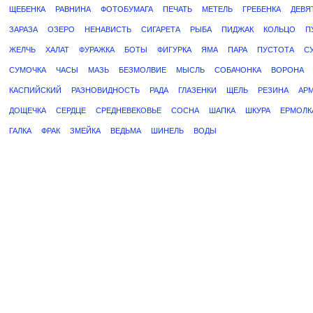
ЩЕБЕНКА
РАВНИНА
ФОТОБУМАГА
ПЕЧАТЬ
МЕТЕЛЬ
ГРЕБЕНКА
ДЕВЯ
ЗАРАЗА
ОЗЕРО
НЕНАВИСТЬ
СИГАРЕТА
РЫБА
ПИДЖАК
КОЛЬЦО
П
ЖЕЛЧЬ
ХАЛАТ
ФУРАЖКА
БОТЫ
ФИГУРКА
ЯМА
ПАРА
ПУСТОТА
С
СУМОЧКА
ЧАСЫ
МАЗЬ
БЕЗМОЛВИЕ
МЫСЛЬ
СОБАЧОНКА
ВОРОНА
КАСПИЙСКИЙ
РАЗНОВИДНОСТЬ
РАДА
ГЛАЗЕНКИ
ЩЕЛЬ
РЕЗИНА
АР
ДОЩЕЧКА
СЕРДЦЕ
СРЕДНЕВЕКОВЬЕ
СОСНА
ШАПКА
ШКУРА
ЕРМОЛК
ГАЛКА
ФРАК
ЗМЕЙКА
ВЕДЬМА
ШИНЕЛЬ
ВОДЫ