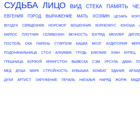
СУДЬБА
ЛИЦО
ВИД
СТЕКА
ПАМЯТЬ
ЧЕ
ЕВГЕНИЯ
ГОРОД
ВЫРАЖЕНИЕ
МАТЬ
ХОЗЯИН
ЦЕЗАРЬ
КОР
ВОЗДУХ
СВЯЩЕННИК
НОРСМОР
МОШЕННИК
КОРНЕЛИУС
ЮНОША
КАРЛОС
ПЛОТНИК
СЕЛИВОХИН
ВЕЧНОСТЬ
ВЗГЛЯД
МЮЛЛЕР
ДИПЛ
ПОСТЕЛЬ
ОКА
ПАРЕНЬ
СТАРПОМ
БАШКА
МОЗГ
АУДИТОРИЯ
ФЕР
РОДОНАЧАЛЬНИЦА
СТОЛ
АЛХИМИК
ГРУДЬ
БЛИЗКИЕ
ХУАН
КУПЕЦ
ГРЕШНИЦА
БУРЖУЙ
КРИНГСТОН
ВЫВЕСКА
СЭМ
УРСУЛА
ДАМА
П
МЕД
ДУША
МАРК
СТРОЙНОСТЬ
КУБЫШКА
КОМБАТ
ЗДАНИЕ
АРХИ
ДУХИ
АРТИСТ
ОКРУЖЕНИЕ
ПЕЧАЛЬ
НАТАЛЬЯ
НАРЯД
ЖОРЖ
МАД