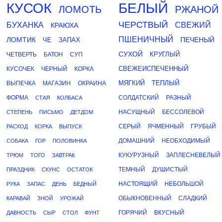
КУСОК
БЕЛЫЙ
ЛОМОТЬ
РЖАНОЙ
ЧЕРСТВЫЙ
БУХАНКА
СВЕЖИЙ
КРАЮХА
ПШЕНИЧНЫЙ
ЛОМТИК
ПЕЧЕНЫЙ
ЧЕ
ЗАПАХ
СУХОЙ
КРУГЛЫЙ
ЧЕТВЕРТЬ
БАТОН
СУП
СВЕЖЕИСПЕЧЕННЫЙ
КУСОЧЕК
ЧЕРНЫЙ
КОРКА
МЯГКИЙ
ТЕПЛЫЙ
ВЫПЕЧКА
МАГАЗИН
ОКРАИНА
ФОРМА
СОЛДАТСКИЙ
РАЗНЫЙ
СТАЯ
КОЛБАСА
НАСУЩНЫЙ
БЕССОЛЕВОЙ
СТЕПЕНЬ
ПИСЬМО
ДЕТДОМ
СЕРЫЙ
ЯЧМЕННЫЙ
ГРУБЫЙ
РАСХОД
КОРКА
ВЫПУСК
ДОМАШНИЙ
НЕОБХОДИМЫЙ
СОБАКА
ГОР
ПОЛОВИНКА
КУКУРУЗНЫЙ
ЗАПЛЕСНЕВЕЛЫЙ
ТРЮМ
ТОГО
ЗАВТРАК
ТЕМНЫЙ
ДУШИСТЫЙ
ПРАЗДНИК
СКУНС
ОСТАТОК
НАСТОЯЩИЙ
НЕБОЛЬШОЙ
РУКА
ЗАПАС
ДЕНЬ
БЕДНЫЙ
ОБЫКНОВЕННЫЙ
СЛАДКИЙ
КАРАВАЙ
ЗНОЙ
УРОЖАЙ
ГОРЯЧИЙ
ВКУСНЫЙ
ДАВНОСТЬ
СЫР
СТОЛ
ФУНТ