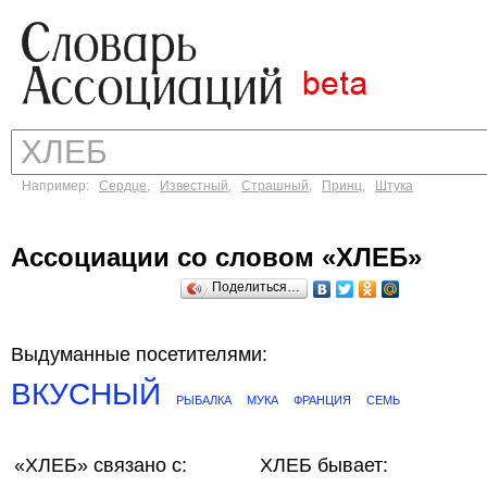
Например:
Сердце
,
Известный
,
Страшный
,
Принц
,
Штука
Ассоциации со словом «ХЛЕБ»
Поделиться…
Выдуманные посетителями:
ВКУСНЫЙ
РЫБАЛКА
МУКА
ФРАНЦИЯ
СЕМЬ
«ХЛЕБ»
связано с:
ХЛЕБ бывает: