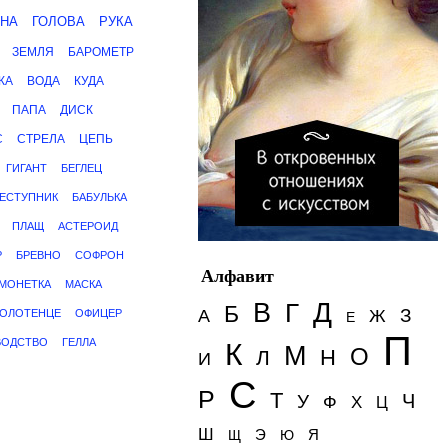
НА
ГОЛОВА
РУКА
ЗЕМЛЯ
БАРОМЕТР
КА
ВОДА
КУДА
ПАПА
ДИСК
С
СТРЕЛА
ЦЕПЬ
ГИГАНТ
БЕГЛЕЦ
ЕСТУПНИК
БАБУЛЬКА
ПЛАЩ
АСТЕРОИД
Р
БРЕВНО
СОФРОН
Алфавит
МОНЕТКА
МАСКА
Д
В
Г
Б
З
А
Ж
ОЛОТЕНЦЕ
ОФИЦЕР
Е
П
ВОДСТВО
ГЕЛЛА
К
М
О
Н
Л
И
С
Р
Т
Ч
У
Ф
Х
Ц
Ш
Э
Я
Щ
Ю