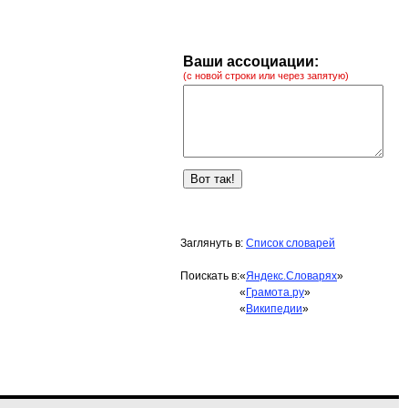
Ваши ассоциации:
(с новой строки или через запятую)
Заглянуть в:
Список словарей
Поискать в:
«
Яндекс.Словарях
»
«
Грамота.ру
»
«
Википедии
»