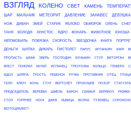
ВЗГЛЯД
КОЛЕНО
СВЕТ
КАМЕНЬ
ТЕМПЕРАТ
ШАР
МАЛЬЧИК
МЕТЕОРИТ
ДАВЛЕНИЕ
ЗАНАВЕС
ДЕВУШКА
НОЖ
ДИВАН
ЗМЕЙ
СТАРИК
ЯБЛОКО
ОБМОРОК
ОЛЕНЬ
СНЕ
ТАНЯ
ВОЛОДЯ
ХРИСТОС
ЯДРО
ФОНАРЬ
ЖИВОТНОЕ
ЮНОША
АВТОМОБИЛЬ
ПОВЯЗКА
СКОРОСТЬ
ЗВЕЗДОЧКА
КНИГА
ПОРТРЕ
ДЕНЬГИ
ШАПКА
ДИКАРЬ
ПИСТОЛЕТ
ПАРУС
АРТАНЬЯН
КАРЛ
В
ПРОПАСТЬ
ШКАФ
ЗВЕРЬ
ГОСПОДИН
БУНЬКИН
СТУЛ
ВИТОРГАН
В
КРЕСТ
ГЕНЕРАЛ
МУЛАТ
ИСПАНЕЦ
ТРЕУГОЛКА
КОЛЬЦО
ГЕККЕРН
С
ИДОЛ
ШЛЯПА
ТРОСТЬ
РЕБЕНОК
РУЧКА
ПРОТИВНИК
ОТЕЦ
ПТИЦ
ТЕЛО
КЛЮЧ
КОНЬ
СТУЛ
ВЕРТОЛЕТ
ПРОКУШЕВ
ПОЗОР
СТАТУЭТК
ПРЕДСЕДАТЕЛЬ
ВЕРЕВКА
ШМЕЛЬ
БАРОН
СКАМЬЯ
БЕРЛИОЗ
РЮМКА
СТОЛ
ГОРЯЧЕЕ
НОГА
ДЖЕК
ЛЬВИЦА
ВОЛНА
ТУЗЕМЕЦ
СОРОКОН
МОТОЦИКЛИСТ