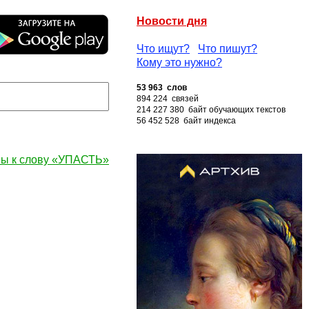
Новости дня
Что ищут?
Что пишут?
Кому это нужно?
53 963 слов
894 224 связей
214 227 380 байт обучающих текстов
56 452 528 байт индекса
ы к слову «УПАСТЬ»