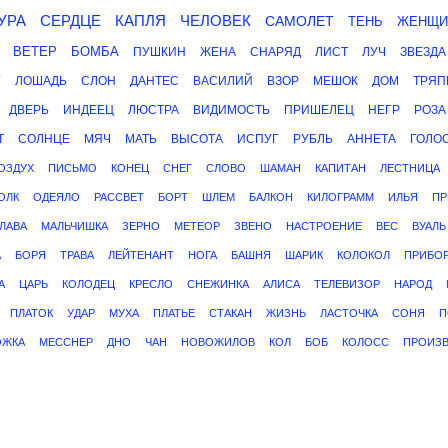
УРА
СЕРДЦЕ
КАПЛЯ
ЧЕЛОВЕК
САМОЛЕТ
ТЕНЬ
ЖЕНЩИ
ВЕТЕР
БОМБА
ПУШКИН
ЖЕНА
СНАРЯД
ЛИСТ
ЛУЧ
ЗВЕЗДА
Г
ЛОШАДЬ
СЛОН
ДАНТЕС
ВАСИЛИЙ
ВЗОР
МЕШОК
ДОМ
ТРЯП
ДВЕРЬ
ИНДЕЕЦ
ЛЮСТРА
ВИДИМОСТЬ
ПРИШЕЛЕЦ
НЕГР
РОЗА
Т
СОЛНЦЕ
МЯЧ
МАТЬ
ВЫСОТА
ИСПУГ
РУБЛЬ
АННЕТА
ГОЛО
ОЗДУХ
ПИСЬМО
КОНЕЦ
СНЕГ
СЛОВО
ШАМАН
КАПИТАН
ЛЕСТНИЦА
ОЛК
ОДЕЯЛО
РАССВЕТ
БОРТ
ШЛЕМ
БАЛКОН
КИЛОГРАММ
ИЛЬЯ
ПР
ЛАВА
МАЛЬЧИШКА
ЗЕРНО
МЕТЕОР
ЗВЕНО
НАСТРОЕНИЕ
ВЕС
ВУАЛЬ
А
БОРЯ
ТРАВА
ЛЕЙТЕНАНТ
НОГА
БАШНЯ
ШАРИК
КОЛОКОЛ
ПРИБО
А
ЦАРЬ
КОЛОДЕЦ
КРЕСЛО
СНЕЖИНКА
АЛИСА
ТЕЛЕВИЗОР
НАРОД
ПЛАТОК
УДАР
МУХА
ПЛАТЬЕ
СТАКАН
ЖИЗНЬ
ЛАСТОЧКА
СОНЯ
П
ОЖКА
МЕССНЕР
ДНО
ЧАН
НОВОЖИЛОВ
КОЛ
БОБ
КОЛОСС
ПРОИЗ