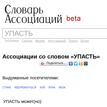
Например:
Сердце
,
Феникс
,
Хрустальный
,
Принц
,
Штука
Ассоциации со словом «УПАСТЬ»
Поделиться…
Выдуманные посетителями:
СТРАХ
ЧЕБУРЕКНУТЬСЯ
ХУЙ
ЛУНА
ЛИЗА
УПАСТЬ может(но):