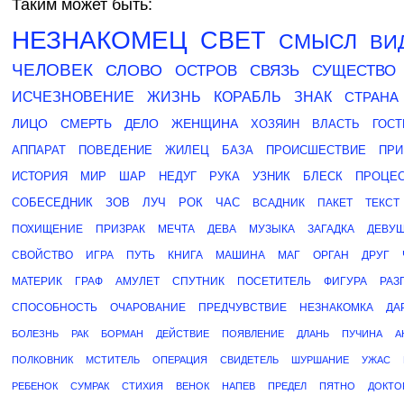
Таким может быть:
НЕЗНАКОМЕЦ
СВЕТ
СМЫСЛ
ВИ
ЧЕЛОВЕК
СЛОВО
ОСТРОВ
СВЯЗЬ
СУЩЕСТВО
ИСЧЕЗНОВЕНИЕ
ЖИЗНЬ
КОРАБЛЬ
ЗНАК
СТРАНА
ЛИЦО
СМЕРТЬ
ДЕЛО
ЖЕНЩИНА
ХОЗЯИН
ВЛАСТЬ
ГОСТ
АППАРАТ
ПОВЕДЕНИЕ
ЖИЛЕЦ
БАЗА
ПРОИСШЕСТВИЕ
ПРИ
ИСТОРИЯ
МИР
ШАР
НЕДУГ
РУКА
УЗНИК
БЛЕСК
ПРОЦЕ
СОБЕСЕДНИК
ЗОВ
ЛУЧ
РОК
ЧАС
ВСАДНИК
ПАКЕТ
ТЕКСТ
ПОХИЩЕНИЕ
ПРИЗРАК
МЕЧТА
ДЕВА
МУЗЫКА
ЗАГАДКА
ДЕВУ
СВОЙСТВО
ИГРА
ПУТЬ
КНИГА
МАШИНА
МАГ
ОРГАН
ДРУГ
МАТЕРИК
ГРАФ
АМУЛЕТ
СПУТНИК
ПОСЕТИТЕЛЬ
ФИГУРА
РАЗ
СПОСОБНОСТЬ
ОЧАРОВАНИЕ
ПРЕДЧУВСТВИЕ
НЕЗНАКОМКА
ДА
БОЛЕЗНЬ
РАК
БОРМАН
ДЕЙСТВИЕ
ПОЯВЛЕНИЕ
ДЛАНЬ
ПУЧИНА
А
ПОЛКОВНИК
МСТИТЕЛЬ
ОПЕРАЦИЯ
СВИДЕТЕЛЬ
ШУРШАНИЕ
УЖАС
РЕБЕНОК
СУМРАК
СТИХИЯ
ВЕНОК
НАПЕВ
ПРЕДЕЛ
ПЯТНО
ДОКТО