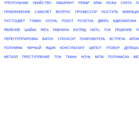
ТРЕУГОЛЬНИК
УБИЙСТВО
ЛАБИРИНТ
РЕВАР
БРАК
ЛОЖА
СЕКТА
П
ПРИБЛИЖЕНИЕ
САМОЛЕТ
ВОПРОС
ПРОФЕССОР
ПОСТУПЬ
ВИБРАЦИ
ПУСТОЦВЕТ
ТУМАН
ОГОНЬ
РОКОТ
РОЗЕТКА
ДВЕРЬ
ИДИОМАТИКА
ЯВЛЕНИЕ
ШАЙКА
РАТЬ
РАВНИНА
ВЗГЛЯД
НИТЬ
ТОК
РЕШЕНИЕ
П
ПЕРЕГРУППИРОВКА
ВАГОН
СПОНСОР
ПОКРОВИТЕЛЬ
ВСТРЕЧА
АРОМ
ПОЛУМРАК
ЧЕРНЫЙ
ЯЩИК
КОНСУЛЬТАНТ
ШЕПОТ
УГОВОР
ДЕПЕША
МЕТАЛЛ
ПРЕСТУПЛЕНИЕ
ТОН
ТКАНЬ
НОЧЬ
МГЛА
ПОЛУМАСКА
МЕ