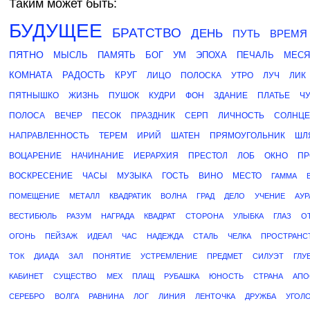
Таким может быть:
БУДУЩЕЕ
БРАТСТВО
ДЕНЬ
ПУТЬ
ВРЕМЯ
ПЯТНО
МЫСЛЬ
ПАМЯТЬ
БОГ
УМ
ЭПОХА
ПЕЧАЛЬ
МЕС
КОМНАТА
РАДОСТЬ
КРУГ
ЛИЦО
ПОЛОСКА
УТРО
ЛУЧ
ЛИК
ПЯТНЫШКО
ЖИЗНЬ
ПУШОК
КУДРИ
ФОН
ЗДАНИЕ
ПЛАТЬЕ
Ч
ПОЛОСА
ВЕЧЕР
ПЕСОК
ПРАЗДНИК
СЕРП
ЛИЧНОСТЬ
СОЛНЦЕ
НАПРАВЛЕННОСТЬ
ТЕРЕМ
ИРИЙ
ШАТЕН
ПРЯМОУГОЛЬНИК
ШЛ
ВОЦАРЕНИЕ
НАЧИНАНИЕ
ИЕРАРХИЯ
ПРЕСТОЛ
ЛОБ
ОКНО
ПР
ВОСКРЕСЕНИЕ
ЧАСЫ
МУЗЫКА
ГОСТЬ
ВИНО
МЕСТО
ГАММА
ПОМЕЩЕНИЕ
МЕТАЛЛ
КВАДРАТИК
ВОЛНА
ГРАД
ДЕЛО
УЧЕНИЕ
АУР
ВЕСТИБЮЛЬ
РАЗУМ
НАГРАДА
КВАДРАТ
СТОРОНА
УЛЫБКА
ГЛАЗ
О
ОГОНЬ
ПЕЙЗАЖ
ИДЕАЛ
ЧАС
НАДЕЖДА
СТАЛЬ
ЧЕЛКА
ПРОСТРАНС
ТОК
ДИАДА
ЗАЛ
ПОНЯТИЕ
УСТРЕМЛЕНИЕ
ПРЕДМЕТ
СИЛУЭТ
ГЛУ
КАБИНЕТ
СУЩЕСТВО
МЕХ
ПЛАЩ
РУБАШКА
ЮНОСТЬ
СТРАНА
АПО
СЕРЕБРО
ВОЛГА
РАВНИНА
ЛОГ
ЛИНИЯ
ЛЕНТОЧКА
ДРУЖБА
УГОЛ