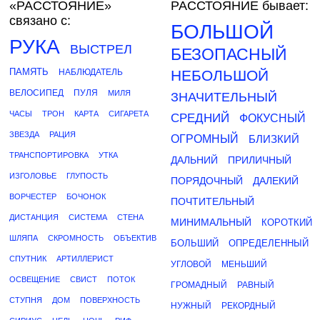
«РАССТОЯНИЕ»
РАССТОЯНИЕ бывает:
связано с:
БОЛЬШОЙ
РУКА
ВЫСТРЕЛ
БЕЗОПАСНЫЙ
ПАМЯТЬ
НАБЛЮДАТЕЛЬ
НЕБОЛЬШОЙ
ВЕЛОСИПЕД
ПУЛЯ
МИЛЯ
ЗНАЧИТЕЛЬНЫЙ
ЧАСЫ
ТРОН
КАРТА
СИГАРЕТА
СРЕДНИЙ
ФОКУСНЫЙ
ЗВЕЗДА
РАЦИЯ
ОГРОМНЫЙ
БЛИЗКИЙ
ТРАНСПОРТИРОВКА
УТКА
ДАЛЬНИЙ
ПРИЛИЧНЫЙ
ИЗГОЛОВЬЕ
ГЛУПОСТЬ
ПОРЯДОЧНЫЙ
ДАЛЕКИЙ
ВОРЧЕСТЕР
БОЧОНОК
ПОЧТИТЕЛЬНЫЙ
ДИСТАНЦИЯ
СИСТЕМА
СТЕНА
МИНИМАЛЬНЫЙ
КОРОТКИЙ
ШЛЯПА
СКРОМНОСТЬ
ОБЪЕКТИВ
БОЛЬШИЙ
ОПРЕДЕЛЕННЫЙ
СПУТНИК
АРТИЛЛЕРИСТ
УГЛОВОЙ
МЕНЬШИЙ
ОСВЕЩЕНИЕ
СВИСТ
ПОТОК
ГРОМАДНЫЙ
РАВНЫЙ
СТУПНЯ
ДОМ
ПОВЕРХНОСТЬ
НУЖНЫЙ
РЕКОРДНЫЙ