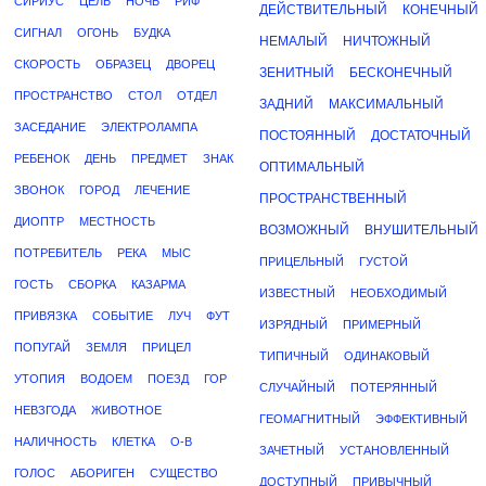
СИРИУС
ЦЕЛЬ
НОЧЬ
РИФ
ДЕЙСТВИТЕЛЬНЫЙ
КОНЕЧНЫЙ
СИГНАЛ
ОГОНЬ
БУДКА
НЕМАЛЫЙ
НИЧТОЖНЫЙ
СКОРОСТЬ
ОБРАЗЕЦ
ДВОРЕЦ
ЗЕНИТНЫЙ
БЕСКОНЕЧНЫЙ
ПРОСТРАНСТВО
СТОЛ
ОТДЕЛ
ЗАДНИЙ
МАКСИМАЛЬНЫЙ
ЗАСЕДАНИЕ
ЭЛЕКТРОЛАМПА
ПОСТОЯННЫЙ
ДОСТАТОЧНЫЙ
РЕБЕНОК
ДЕНЬ
ПРЕДМЕТ
ЗНАК
ОПТИМАЛЬНЫЙ
ЗВОНОК
ГОРОД
ЛЕЧЕНИЕ
ПРОСТРАНСТВЕННЫЙ
ДИОПТР
МЕСТНОСТЬ
ВОЗМОЖНЫЙ
ВНУШИТЕЛЬНЫЙ
ПОТРЕБИТЕЛЬ
РЕКА
МЫС
ПРИЦЕЛЬНЫЙ
ГУСТОЙ
ГОСТЬ
СБОРКА
КАЗАРМА
ИЗВЕСТНЫЙ
НЕОБХОДИМЫЙ
ПРИВЯЗКА
СОБЫТИЕ
ЛУЧ
ФУТ
ИЗРЯДНЫЙ
ПРИМЕРНЫЙ
ПОПУГАЙ
ЗЕМЛЯ
ПРИЦЕЛ
ТИПИЧНЫЙ
ОДИНАКОВЫЙ
УТОПИЯ
ВОДОЕМ
ПОЕЗД
ГОР
СЛУЧАЙНЫЙ
ПОТЕРЯННЫЙ
НЕВЗГОДА
ЖИВОТНОЕ
ГЕОМАГНИТНЫЙ
ЭФФЕКТИВНЫЙ
НАЛИЧНОСТЬ
КЛЕТКА
О-В
ЗАЧЕТНЫЙ
УСТАНОВЛЕННЫЙ
ГОЛОС
АБОРИГЕН
СУЩЕСТВО
ДОСТУПНЫЙ
ПРИВЫЧНЫЙ