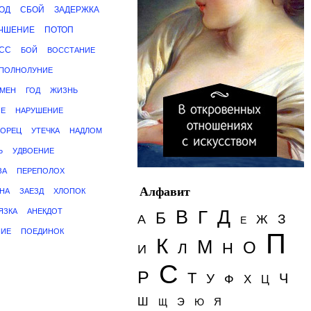
ОД
СБОЙ
ЗАДЕРЖКА
ЧШЕНИЕ
ПОТОП
СС
БОЙ
ВОССТАНИЕ
ПОЛНОЛУНИЕ
МЕН
ГОД
ЖИЗНЬ
ИЕ
НАРУШЕНИЕ
ВОРЕЦ
УТЕЧКА
НАДЛОМ
Ь
УДВОЕНИЕ
ЗА
ПЕРЕПОЛОХ
Алфавит
НА
ЗАЕЗД
ХЛОПОК
Д
ЯЗКА
АНЕКДОТ
В
Г
Б
З
А
Ж
Е
НИЕ
ПОЕДИНОК
П
К
М
О
Н
Л
И
С
Р
Т
Ч
У
Ф
Х
Ц
Ш
Э
Я
Щ
Ю