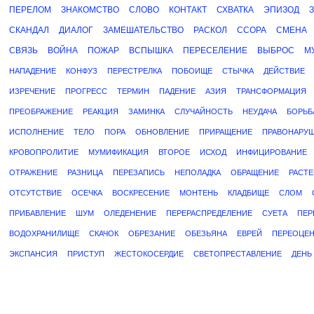
ПЕРЕЛОМ
ЗНАКОМСТВО
СЛОВО
КОНТАКТ
СХВАТКА
ЭПИЗОД
СКАНДАЛ
ДИАЛОГ
ЗАМЕШАТЕЛЬСТВО
РАСКОЛ
ССОРА
СМЕНА
СВЯЗЬ
ВОЙНА
ПОЖАР
ВСПЫШКА
ПЕРЕСЕЛЕНИЕ
ВЫБРОС
М
НАПАДЕНИЕ
КОНФУЗ
ПЕРЕСТРЕЛКА
ПОБОИЩЕ
СТЫЧКА
ДЕЙСТВИЕ
ИЗРЕЧЕНИЕ
ПРОГРЕСС
ТЕРМИН
ПАДЕНИЕ
АЗИЯ
ТРАНСФОРМАЦИЯ
ПРЕОБРАЖЕНИЕ
РЕАКЦИЯ
ЗАМИНКА
СЛУЧАЙНОСТЬ
НЕУДАЧА
БОРЬБ
ИСПОЛНЕНИЕ
ТЕЛО
ПОРА
ОБНОВЛЕНИЕ
ПРИРАЩЕНИЕ
ПРАВОНАРУ
КРОВОПРОЛИТИЕ
МУМИФИКАЦИЯ
ВТОРОЕ
ИСХОД
ИНФИЦИРОВАНИЕ
ОТРАЖЕНИЕ
РАЗНИЦА
ПЕРЕЗАПИСЬ
НЕПОЛАДКА
ОБРАЩЕНИЕ
РАСТ
ОТСУТСТВИЕ
ОСЕЧКА
ВОСКРЕСЕНИЕ
МОНТЕНЬ
КЛАДБИЩЕ
СЛОМ
ПРИБАВЛЕНИЕ
ШУМ
ОЛЕДЕНЕНИЕ
ПЕРЕРАСПРЕДЕЛЕНИЕ
СУЕТА
ПЕР
ВОДОХРАНИЛИЩЕ
СКАЧОК
ОБРЕЗАНИЕ
ОБЕЗЬЯНА
ЕВРЕЙ
ПЕРЕОЦЕН
ЭКСПАНСИЯ
ПРИСТУП
ЖЕСТОКОСЕРДИЕ
СВЕТОПРЕСТАВЛЕНИЕ
ДЕНЬ