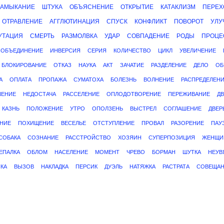
ЗАМЫКАНИЕ
ШТУКА
ОБЪЯСНЕНИЕ
ОТКРЫТИЕ
КАТАКЛИЗМ
ПЕРЕХ
ОТРАВЛЕНИЕ
АГГЛЮТИНАЦИЯ
СПУСК
КОНФЛИКТ
ПОВОРОТ
УЛУ
УТАЦИЯ
СМЕРТЬ
РАЗМОЛВКА
УДАР
СОВПАДЕНИЕ
РОДЫ
ПРОЦЕ
ОБЪЕДИНЕНИЕ
ИНВЕРСИЯ
СЕРИЯ
КОЛИЧЕСТВО
ЦИКЛ
УВЕЛИЧЕНИЕ
БЛОКИРОВАНИЕ
ОТКАЗ
НАУКА
АКТ
ЗАЧАТИЕ
РАЗДЕЛЕНИЕ
ДЕЛО
ОБ
А
ОПЛАТА
ПРОПАЖА
СУМАТОХА
БОЛЕЗНЬ
ВОЛНЕНИЕ
РАСПРЕДЕЛЕН
ШЕНИЕ
НЕДОСТАЧА
РАССЕЛЕНИЕ
ОПЛОДОТВОРЕНИЕ
ПЕРЕЖИВАНИЕ
Д
КАЗНЬ
ПОЛОЖЕНИЕ
УТРО
ОПОЛЗЕНЬ
ВЫСТРЕЛ
СОГЛАШЕНИЕ
ДВЕР
ЕНИЕ
ПОХИЩЕНИЕ
ВЕСЕЛЬЕ
ОТСТУПЛЕНИЕ
ПРОВАЛ
РАЗОРЕНИЕ
ПАУ
СОБАКА
СОЗНАНИЕ
РАССТРОЙСТВО
ХОЗЯИН
СУПЕРПОЗИЦИЯ
ЖЕНЩИ
ЕПАЛКА
ОБЛОМ
НАСЕЛЕНИЕ
МОМЕНТ
ЧРЕВО
БОРМАН
ШУТКА
НЕУВ
КА
ВЫЗОВ
НАКЛАДКА
ПЕРСИК
ДУЭЛЬ
НАТЯЖКА
РАСТРАТА
СОВЕЩА