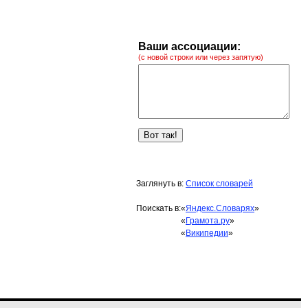
Ваши ассоциации:
(с новой строки или через запятую)
Заглянуть в:
Список словарей
Поискать в:
«
Яндекс.Словарях
»
«
Грамота.ру
»
«
Википедии
»