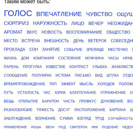
Таким может быть:
ГОЛОС
ВПЕЧАТЛЕНИЕ
ЧУВСТВО
ОЩУЩ
СЮРПРИЗ
НАРУЖНОСТЬ
ЛИЦО
ВЕЧЕР
НЕОЖИДА
АРОМАТ
ВКУС
НОВОСТЬ
ВОСПОМИНАНИЕ
ОБЩЕСТВО
МЕСТО
ВСТРЕЧА
ВНЕШНОСТЬ
ДЕНЬ
ВЕТЕРОК
СОБЕСЕДН
ПРОХЛАДА
СОН
ЗАНЯТИЕ
СОБЫТИЕ
ЗРЕЛИЩЕ
МЕСТЕЧКО
ЖИЗНЬ
ДОМ
КОМПАНИЯ
СОСТОЯНИЕ
МУЖЧИНА
ЧАСЫ
НРАВ
ПАРЕНЬ
ПРОГУЛКА
ИЗВЕСТИЕ
КОНТРАСТ
УЛЫБКА
ЗНАКОМСТ
СООБЩЕНИЕ
ПОЛУМРАК
ИСТОМА
ПИСЬМО
ВИД
ШТУКА
ОТДО
ВРЕМЯПРОВОЖДЕНИЕ
ТИП
ЭФФЕКТ
МЫСЛЬ
ХОЛОДОК
ПОЛОЖ
ПУТЬ
УСТАЛОСТЬ
ЧАС
ЮРИК
БЛАГОУХАНИЕ
УПРАЖНЕНИЕ
О
ВЕЩЬ
ОТКРЫТИЕ
БАРИТОН
ЧАСТЬ
ПРИВКУС
ДУНОВЕНИЕ
ВО
РАЗНООБРАЗИЕ
ТЯЖЕСТЬ
ДОСУГ
РАСПОЛОЖЕНИЕ
КАРТИНА
Ш
ЗАБЛУЖДЕНИЕ
ВОЛНЕНИЕ
СУММА
ВЗГЛЯД
ТРУД
СЛУЧАЙНОСТЬ
ПРИМЕНЕНИЕ
НОША
ЗВОН
ПОД
СВИТЕРОК
ЛИК
ПОДОБИЕ
НЕДО