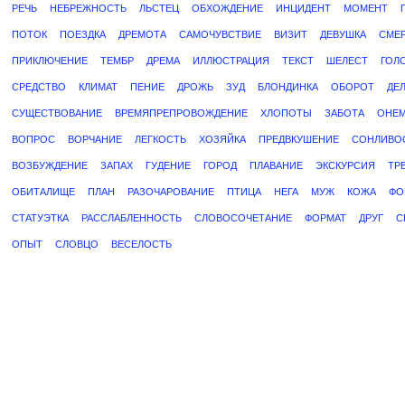
РЕЧЬ
НЕБРЕЖНОСТЬ
ЛЬСТЕЦ
ОБХОЖДЕНИЕ
ИНЦИДЕНТ
МОМЕНТ
ПОТОК
ПОЕЗДКА
ДРЕМОТА
САМОЧУВСТВИЕ
ВИЗИТ
ДЕВУШКА
СМЕ
ПРИКЛЮЧЕНИЕ
ТЕМБР
ДРЕМА
ИЛЛЮСТРАЦИЯ
ТЕКСТ
ШЕЛЕСТ
ГОЛ
СРЕДСТВО
КЛИМАТ
ПЕНИЕ
ДРОЖЬ
ЗУД
БЛОНДИНКА
ОБОРОТ
ДЕ
СУЩЕСТВОВАНИЕ
ВРЕМЯПРЕПРОВОЖДЕНИЕ
ХЛОПОТЫ
ЗАБОТА
ОНЕ
ВОПРОС
ВОРЧАНИЕ
ЛЕГКОСТЬ
ХОЗЯЙКА
ПРЕДВКУШЕНИЕ
СОНЛИВО
ВОЗБУЖДЕНИЕ
ЗАПАХ
ГУДЕНИЕ
ГОРОД
ПЛАВАНИЕ
ЭКСКУРСИЯ
ТР
ОБИТАЛИЩЕ
ПЛАН
РАЗОЧАРОВАНИЕ
ПТИЦА
НЕГА
МУЖ
КОЖА
ФО
СТАТУЭТКА
РАССЛАБЛЕННОСТЬ
СЛОВОСОЧЕТАНИЕ
ФОРМАТ
ДРУГ
С
ОПЫТ
СЛОВЦО
ВЕСЕЛОСТЬ