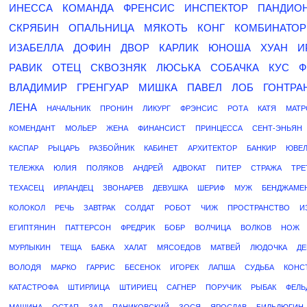
ИНЕССА
КОМАНДА
ФРЕНСИС
ИНСПЕКТОР
ПАНДИО
СКРЯБИН
ОПАЛЬНИЦА
МЯКОТЬ
КОНГ
КОМБИНАТОР
ИЗАБЕЛЛА
ДОФИН
ДВОР
КАРЛИК
ЮНОША
ХУАН
И
РАВИК
ОТЕЦ
СКВОЗНЯК
ЛЮСЬКА
СОБАЧКА
КУС
Ф
ВЛАДИМИР
ГРЕНГУАР
МИШКА
ПАВЕЛ
ЛОБ
ГОНТРА
ЛЕНА
НАЧАЛЬНИК
ПРОНИН
ЛИКУРГ
ФРЭНСИС
РОТА
КАТЯ
МАТР
КОМЕНДАНТ
МОЛЬЕР
ЖЕНА
ФИНАНСИСТ
ПРИНЦЕССА
СЕНТ-ЭНЬЯН
КАСПАР
РЫЦАРЬ
РАЗБОЙНИК
КАБИНЕТ
АРХИТЕКТОР
БАНКИР
ЮВЕ
ТЕЛЕЖКА
ЮЛИЯ
ПОЛЯКОВ
АНДРЕЙ
АДВОКАТ
ПИТЕР
СТРАЖА
ТРЕ
ТЕХАСЕЦ
ИРЛАНДЕЦ
ЗВОНАРЕВ
ДЕВУШКА
ШЕРИФ
МУЖ
БЕНДЖАМЕ
КОЛОКОЛ
РЕЧЬ
ЗАВТРАК
СОЛДАТ
РОБОТ
ЧИЖ
ПРОСТРАНСТВО
И
ЕГИПТЯНИН
ПАТТЕРСОН
ФРЕДРИК
БОБР
ВОЛЧИЦА
ВОЛКОВ
НОЖ
МУРЛЫКИН
ТЕЩА
БАБКА
ХАЛАТ
МЯСОЕДОВ
МАТВЕЙ
ЛЮДОЧКА
Д
ВОЛОДЯ
МАРКО
ГАРРИС
БЕСЕНОК
ИГОРЕК
ЛАПША
СУДЬБА
КОНС
КАТАСТРОФА
ШТИРЛИЦА
ШТИРИЕЦ
САГНЕР
ПОРУЧИК
РЫБАК
ФЕЛЬ