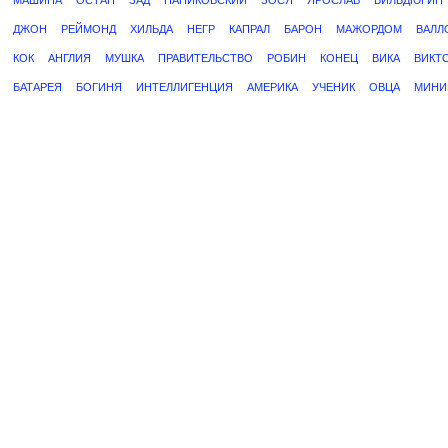
МАШИНА
ОСТАП
ЗАД
ПАНИКОВСКИЙ
ЗОСЯ
ЯРОСЛАВ
БИЛЬДЮГИН
ДЖОН
РЕЙМОНД
ХИЛЬДА
НЕГР
КАПРАЛ
БАРОН
МАЖОРДОМ
ВАЛЛ
КОК
АНГЛИЯ
МУШКА
ПРАВИТЕЛЬСТВО
РОБИН
КОНЕЦ
ВИКА
ВИКТ
БАТАРЕЯ
БОГИНЯ
ИНТЕЛЛИГЕНЦИЯ
АМЕРИКА
УЧЕНИК
ОВЦА
МИНИ