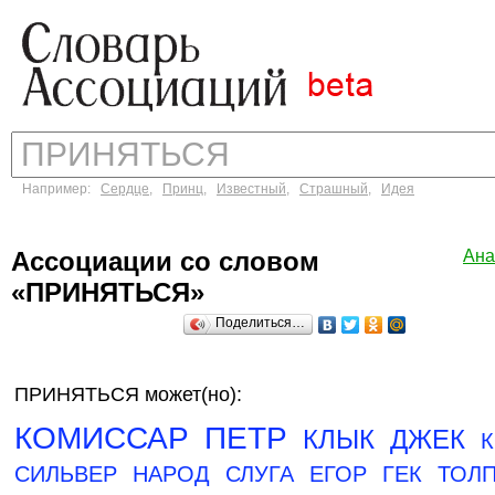
Например:
Сердце
,
Принц
,
Известный
,
Страшный
,
Идея
Ассоциации со словом
Ана
«ПРИНЯТЬСЯ»
Поделиться…
ПРИНЯТЬСЯ может(но):
КОМИССАР
ПЕТР
КЛЫК
ДЖЕК
СИЛЬВЕР
НАРОД
СЛУГА
ЕГОР
ГЕК
ТОЛ