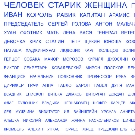
ЧЕЛОВЕК
СТАРИК
ЖЕНЩИНА
ИВАН
КОРОЛЬ
РАВИК
КАПИТАН
АРАМИС
ПРЕДСЕДАТЕЛЬ
СЕРГЕЙ
ГОЛОВА
АНТОН
МАЛЬЧ
ХУАН
ОХОТНИК
МАТЬ
ЛЕНА
ВАСЯ
ГЕНЕРАЛ
ВЕТЕ
ДЕВОЧКА
КРИК
СТАЛИН
ПЕТР
ЩУКИН
ЮНОША
ХОЗ
НАТАША
ХАДЖИ-МУРАТ
ЛЮДОВИК
КАРЛ
КОЛЬЦОВ
ВОЛИ
ГЕРЦОГ
СОБАКА
МАЙОР
МОРОЗОВ
КИРИЛЛ
ДЖОСЛИН
О
ВИКТОР
СЕКРЕТАРЬ
КОВАЛЕВСКИЙ
МИРОН
ПОЛЯКОВ
БЕ
ФРАНЦИСК
НАЧАЛЬНИК
ПОЛКОВНИК
ПРОФЕССОР
РУКА
В
ДИРИЖЕР
ГРАФ
АННА
ПАВЛО
БАРОН
ПАВЕЛ
ДУНЯ
МАН
ВСАДНИК
ЕПИСКОП
ВИТЬКА
ДЖАКОБ
ВИТОРГАН
ДОРДАН
ДЮ
ФЛАГ
БУЛОЧНИК
ВЛАДЫКА
НЕЗНАКОМЕЦ
ШОФЕР
КАРЦЕВ
АК
ДЕД
МУЖЧИНА
ВИЗИТАТОР
ИЯ
ВАЙНШТЕЙН
УРСУЛА
АННЕТА
АЛЕШКА
НИКОЛАЙ
АЛЕКСАНДР
ЖАННА
РАСКОЛЬНИКОВ
ЦИНЦ
КРОМВЕЛЬ
АЛЕХИН
УНКАС
ТОРРЕС
ЖРЕЦ
ПРЕДВОДИТЕЛЬ
С