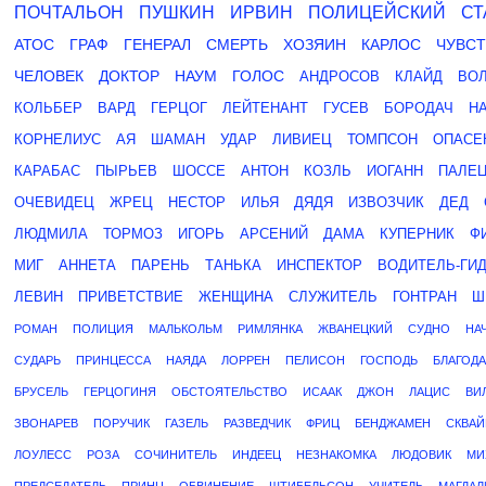
ПОЧТАЛЬОН
ПУШКИН
ИРВИН
ПОЛИЦЕЙСКИЙ
СТ
АТОС
ГРАФ
ГЕНЕРАЛ
СМЕРТЬ
ХОЗЯИН
КАРЛОС
ЧУВС
ЧЕЛОВЕК
ДОКТОР
НАУМ
ГОЛОС
АНДРОСОВ
КЛАЙД
ВО
КОЛЬБЕР
ВАРД
ГЕРЦОГ
ЛЕЙТЕНАНТ
ГУСЕВ
БОРОДАЧ
Н
КОРНЕЛИУС
АЯ
ШАМАН
УДАР
ЛИВИЕЦ
ТОМПСОН
ОПАСЕ
КАРАБАС
ПЫРЬЕВ
ШОССЕ
АНТОН
КОЗЛЬ
ИОГАНН
ПАЛЕ
ОЧЕВИДЕЦ
ЖРЕЦ
НЕСТОР
ИЛЬЯ
ДЯДЯ
ИЗВОЗЧИК
ДЕД
ЛЮДМИЛА
ТОРМОЗ
ИГОРЬ
АРСЕНИЙ
ДАМА
КУПЕРНИК
Ф
МИГ
АННЕТА
ПАРЕНЬ
ТАНЬКА
ИНСПЕКТОР
ВОДИТЕЛЬ-ГИ
ЛЕВИН
ПРИВЕТСТВИЕ
ЖЕНЩИНА
СЛУЖИТЕЛЬ
ГОНТРАН
Ш
РОМАН
ПОЛИЦИЯ
МАЛЬКОЛЬМ
РИМЛЯНКА
ЖВАНЕЦКИЙ
СУДНО
НА
СУДАРЬ
ПРИНЦЕССА
НАЯДА
ЛОРРЕН
ПЕЛИСОН
ГОСПОДЬ
БЛАГОД
БРУСЕЛЬ
ГЕРЦОГИНЯ
ОБСТОЯТЕЛЬСТВО
ИСААК
ДЖОН
ЛАЦИС
ВИ
ЗВОНАРЕВ
ПОРУЧИК
ГАЗЕЛЬ
РАЗВЕДЧИК
ФРИЦ
БЕНДЖАМЕН
СКВАЙ
ЛОУЛЕСС
РОЗА
СОЧИНИТЕЛЬ
ИНДЕЕЦ
НЕЗНАКОМКА
ЛЮДОВИК
МИ