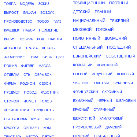
ТРАДИЦИОННЫЙ
ПЛОТНЫЙ
ТОЛПА
МОДЕЛЬ
ЭСКИЗ
ДЕТСКИЙ
РВАНЫЙ
ВЫРОСТ
ЛАЦКАН
ВОЗДУХ
НАЦИОНАЛЬНЫЙ
ТЯЖЕЛЫЙ
ПРОИЗВОДСТВО
ПОСОХ
ГЛАЗ
МЕХОВОЙ
ГОТОВЫЙ
КРАЕШЕК
НАБОР
НЕИМЕНИЕ
ПОЛОТНЯНЫЙ
ДОМАШНИЙ
ВРЕМЯ
КОБУРА
РОД
ПАРТИЯ
СПЕЦИАЛЬНЫЙ
ПОСЛЕДНИЙ
АРХАНГЕЛ
ТРАВКА
ДЕТАЛЬ
ЕВРОПЕЙСКИЙ
СОБСТВЕННЫЙ
ЗЛОДЕЯНИЕ
ТЬМА
СИЛА
ЦВЕТ
КОЖАНЫЙ
ДОРОЖНЫЙ
ПОШИВ
ФИГЛЯР
МАССА
БОЕВОЙ
ИНДУССКИЙ
ДЕШЕВЫЙ
ОТДЕЛКА
СТЬ
ОБРЫВОК
ЧИСТЫЙ
ТОЛСТЫЙ
СУКОННЫЙ
ФИРМА
РОДИОН
СЕЗОН
ФРАНЦУЗСКИЙ
СКРОМНЫЙ
ПРЕДМЕТ
ПОВОД
РАБОТНИК
БУМАЖНЫЙ
ЧЕРНЫЙ
ШЕЛКОВЫЙ
СТОРОЖ
ИОМЕН
ГОЛОВ
КРАСНЫЙ
СТАРИННЫЙ
ДЕЗИНФЕКЦИЯ
ТРУДНОСТЬ
ШЕРСТЯНОЙ
КАМЛОТОВЫЙ
ОБСТАНОВКА
КУЧА
ШИТЬЕ
ПРОМЫСЛОВЫЙ
ДАМСКИЙ
КРАСОТА
ОБРАЗЕЦ
КОМ
РИМСКИЙ
ПРИТАЛЕННЫЙ
ТЕКСТИЛЬ
МЕСТО
ПЯТНО