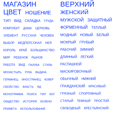
МАГАЗИН
ВЕРХНИЙ
ЦВЕТ
ЖЕНСКИЙ
НОШЕНИЕ
МУЖСКОЙ
ЗАЩИТНЫЙ
ТИП
ВИД
СКЛАДКА
ГРУДА
ФОРМЕННЫЙ
ТЕПЛЫЙ
КОМПЛЕКТ
ДАМА
ЦЕРКОВЬ
МОДНЫЙ
НОВЫЙ
БЕЛЫЙ
ЭЛЕМЕНТ
РУССКАЯ
ЧЕЛОВЕК
МОКРЫЙ
ГРУБЫЙ
ВЫБОР
МЕДПЕРСОНАЛ
НЕЯ
РАБОЧИЙ
ЗИМНИЙ
КОРОЛЬ
КРАЙ
БОЛЬШИНСТВО
ДЛИННЫЙ
ЛЕГКИЙ
МИР
РЕБЕНОК
РЫНОК
РАСПАШНОЙ
РАБОТА
ВИД
ПАЛУБА
СТИЛЬ
МАСКИРОВОЧНЫЙ
МОНАСТЫРЬ
РУКА
ВЫДАЧА
ОБЫЧНЫЙ
НИЖНИЙ
ГЕРМАНЕЦ
ИНОСТРАНЕЦ
КОВЕР
ГРАЖДАНСКИЙ
КРАСИВЫЙ
СВОЙСТВО
ВЛАСТЬ
ЯД
ГРЯЗНЫЙ
СПОРТИВНЫЙ
МОНОГРАММА
ПОИСК
ТИП
БОГ
СТАРЫЙ
ТЕМНЫЙ
ПРОСТОЙ
ОБЩЕСТВО
ИСТОРИЯ
КОЛЕНО
СВОБОДНЫЙ
КРЕСТЬЯНСКИЙ
ПРИМЕТА
ИСПОЛЬЗОВАНИЕ