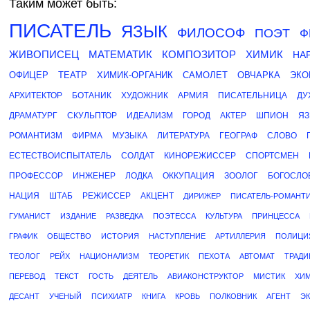
Таким может быть:
ПИСАТЕЛЬ
ЯЗЫК
ФИЛОСОФ
ПОЭТ
Ф
ЖИВОПИСЕЦ
МАТЕМАТИК
КОМПОЗИТОР
ХИМИК
НА
ОФИЦЕР
ТЕАТР
ХИМИК-ОРГАНИК
САМОЛЕТ
ОВЧАРКА
ЭКО
АРХИТЕКТОР
БОТАНИК
ХУДОЖНИК
АРМИЯ
ПИСАТЕЛЬНИЦА
ДУ
ДРАМАТУРГ
СКУЛЬПТОР
ИДЕАЛИЗМ
ГОРОД
АКТЕР
ШПИОН
ЯЗ
РОМАНТИЗМ
ФИРМА
МУЗЫКА
ЛИТЕРАТУРА
ГЕОГРАФ
СЛОВО
ЕСТЕСТВОИСПЫТАТЕЛЬ
СОЛДАТ
КИНОРЕЖИССЕР
СПОРТСМЕН
ПРОФЕССОР
ИНЖЕНЕР
ЛОДКА
ОККУПАЦИЯ
ЗООЛОГ
БОГОСЛО
НАЦИЯ
ШТАБ
РЕЖИССЕР
АКЦЕНТ
ДИРИЖЕР
ПИСАТЕЛЬ-РОМАНТ
ГУМАНИСТ
ИЗДАНИЕ
РАЗВЕДКА
ПОЭТЕССА
КУЛЬТУРА
ПРИНЦЕССА
ГРАФИК
ОБЩЕСТВО
ИСТОРИЯ
НАСТУПЛЕНИЕ
АРТИЛЛЕРИЯ
ПОЛИЦИ
ТЕОЛОГ
РЕЙХ
НАЦИОНАЛИЗМ
ТЕОРЕТИК
ПЕХОТА
АВТОМАТ
ТРАДИ
ПЕРЕВОД
ТЕКСТ
ГОСТЬ
ДЕЯТЕЛЬ
АВИАКОНСТРУКТОР
МИСТИК
ХИМ
ДЕСАНТ
УЧЕНЫЙ
ПСИХИАТР
КНИГА
КРОВЬ
ПОЛКОВНИК
АГЕНТ
Э