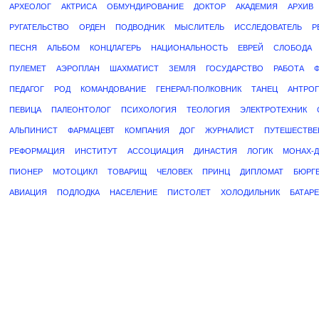
АРХЕОЛОГ
АКТРИСА
ОБМУНДИРОВАНИЕ
ДОКТОР
АКАДЕМИЯ
АРХИВ
РУГАТЕЛЬСТВО
ОРДЕН
ПОДВОДНИК
МЫСЛИТЕЛЬ
ИССЛЕДОВАТЕЛЬ
Р
ПЕСНЯ
АЛЬБОМ
КОНЦЛАГЕРЬ
НАЦИОНАЛЬНОСТЬ
ЕВРЕЙ
СЛОБОДА
ПУЛЕМЕТ
АЭРОПЛАН
ШАХМАТИСТ
ЗЕМЛЯ
ГОСУДАРСТВО
РАБОТА
ПЕДАГОГ
РОД
КОМАНДОВАНИЕ
ГЕНЕРАЛ-ПОЛКОВНИК
ТАНЕЦ
АНТРО
ПЕВИЦА
ПАЛЕОНТОЛОГ
ПСИХОЛОГИЯ
ТЕОЛОГИЯ
ЭЛЕКТРОТЕХНИК
АЛЬПИНИСТ
ФАРМАЦЕВТ
КОМПАНИЯ
ДОГ
ЖУРНАЛИСТ
ПУТЕШЕСТВЕ
РЕФОРМАЦИЯ
ИНСТИТУТ
АССОЦИАЦИЯ
ДИНАСТИЯ
ЛОГИК
МОНАХ-
ПИОНЕР
МОТОЦИКЛ
ТОВАРИЩ
ЧЕЛОВЕК
ПРИНЦ
ДИПЛОМАТ
БЮРГ
АВИАЦИЯ
ПОДЛОДКА
НАСЕЛЕНИЕ
ПИСТОЛЕТ
ХОЛОДИЛЬНИК
БАТАР