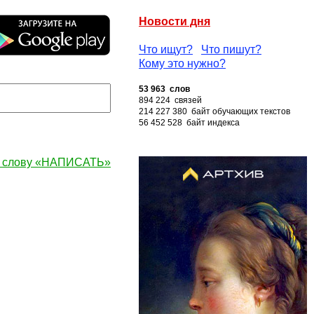
Новости дня
Что ищут?
Что пишут?
Кому это нужно?
53 963 слов
894 224 связей
214 227 380 байт обучающих текстов
56 452 528 байт индекса
к слову «НАПИСАТЬ»