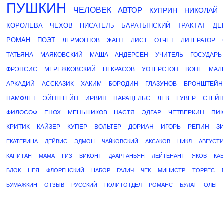
ПУШКИН
ЧЕЛОВЕК
АВТОР
КУПРИН
НИКОЛАЙ
КОРОЛЕВА
ЧЕХОВ
ПИСАТЕЛЬ
БАРАТЫНСКИЙ
ТРАКТАТ
ДЕ
РОМАН
ПОЭТ
ЛЕРМОНТОВ
ЖАНТ
ЛИСТ
ОТЧЕТ
ЛИТЕРАТОР
ТАТЬЯНА
МАЯКОВСКИЙ
МАША
АНДЕРСЕН
УЧИТЕЛЬ
ГОСУДАРЬ
ФРЭНСИС
МЕРЕЖКОВСКИЙ
НЕКРАСОВ
УОТЕРСТОН
ВОНГ
МАЛ
АРКАДИЙ
АССКАЗИК
ХАКИМ
БОРОДИН
ГЛАЗУНОВ
БРОНШТЕЙН
ПАМФЛЕТ
ЭЙНШТЕЙН
ИРВИН
ПАРАЦЕЛЬС
ЛЕВ
ГУВЕР
СТЕЙ
ФИЛОСОФ
ЕНОХ
МЕНЬШИКОВ
НАСТЯ
ЭДГАР
ЧЕТВЕРКИН
ПИ
КРИТИК
КАЙЗЕР
КУПЕР
ВОЛЬТЕР
ДОРИАН
ИГОРЬ
РЕПИН
З
ЕКАТЕРИНА
ДЕЙВИС
ЭДМОН
ЧАЙКОВСКИЙ
АКСАКОВ
ЦИКЛ
АВГУСТ
КАПИТАН
МАМА
ГИЗ
ВИКОНТ
ДААРТАНЬЯН
ЛЕЙТЕНАНТ
ЯКОВ
КА
БЛОК
НЕЯ
ФЛОРЕНСКИЙ
НАБОР
ГАЛИЧ
ЧЕК
МИНИСТР
ТОРРЕС
БУМАЖКИН
ОТЗЫВ
РУССКИЙ
ПОЛИТОТДЕЛ
РОМАНС
БУЛАТ
ОЛЕГ