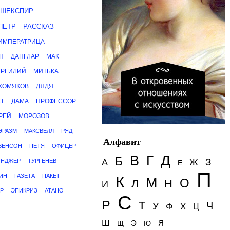
ШЕКСПИР
ПЕТР
РАССКАЗ
ИМПЕРАТРИЦА
Н
ДАНГЛАР
МАК
ЕРГИЛИЙ
МИТЬКА
ХОМЯКОВ
ДЯДЯ
Т
ДАМА
ПРОФЕССОР
РЕЙ
МОРОЗОВ
ЭРАЗМ
МАКСВЕЛЛ
РЯД
Алфавит
ВЕНСОН
ПЕТЯ
ОФИЦЕР
Д
В
Г
Б
З
А
Ж
ИНДЖЕР
ТУРГЕНЕВ
Е
П
ИН
ГАЗЕТА
ПАКЕТ
К
М
О
Н
Л
И
Р
ЭПИКРИЗ
АТАНО
С
Р
Т
Ч
У
Ф
Х
Ц
Ш
Э
Я
Щ
Ю