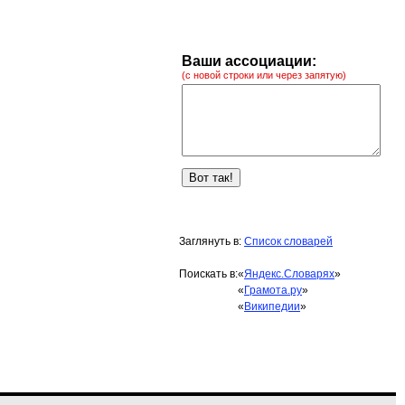
Ваши ассоциации:
(с новой строки или через запятую)
Заглянуть в:
Список словарей
Поискать в:
«
Яндекс.Словарях
»
«
Грамота.ру
»
«
Википедии
»