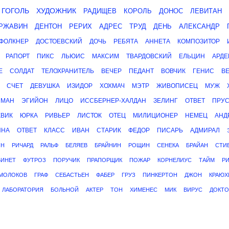
ГОГОЛЬ
ХУДОЖНИК
РАДИЩЕВ
КОРОЛЬ
ДОНОС
ЛЕВИТАН
РЖАВИН
ДЕНТОН
РЕРИХ
АДРЕС
ТРУД
ДЕНЬ
АЛЕКСАНДР
ФОЛКНЕР
ДОСТОЕВСКИЙ
ДОЧЬ
РЕБЯТА
АННЕТА
КОМПОЗИТОР
РАПОРТ
ПИКС
ЛЬЮИС
МАКСИМ
ТВАРДОВСКИЙ
ЕЛЬЦИН
АРДЕ
Е
СОЛДАТ
ТЕЛОХРАНИТЕЛЬ
ВЕЧЕР
ПЕДАНТ
ВОВЧИК
ГЕНИС
В
СЧЕТ
ДЕВУШКА
ИЗИДОР
ХОХМАЧ
МЭТР
ЖИВОПИСЕЦ
МУЖ
НМАН
ЭГИЙОН
ЛИЦО
ИССБЕРНЕР-ХАЛДАН
ЗЕЛИНГ
ОТВЕТ
ПРУС
КВИК
ЮРКА
РИВЬЕР
ЛИСТОК
ОТЕЦ
МИЛИЦИОНЕР
НЕМЕЦ
АНД
ИНА
ОТВЕТ
КЛАСС
ИВАН
СТАРИК
ФЕДОР
ПИСАРЬ
АДМИРАЛ
ИН
РИЧАРД
РАЛЬФ
БЕЛЯЕВ
БРАЙНИН
РОЩИН
СЕНЕКА
БРАЙАН
СТИ
БИНЕТ
ФУТРОЗ
ПОРУЧИК
ПРАПОРЩИК
ПОЖАР
КОРНЕЛИУС
ТАЙМ
Р
МОЛОКОВ
ГРАФ
СЕБАСТЬЕН
ФАБЕР
ГРУЗ
ПИНКЕРТОН
ДЖОН
КРАЮХ
ЛАБОРАТОРИЯ
БОЛЬНОЙ
АКТЕР
ТОН
ХИМЕНЕС
МИК
ВИРУС
ДОКТО