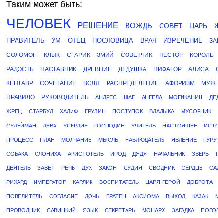
Таким может быть:
ЧЕЛОВЕК
РЕШЕНИЕ
ВОЖДЬ
СОВЕТ
ЦАРЬ
ПРАВИТЕЛЬ
УМ
ОТЕЦ
ПОСЛОВИЦА
ВРАЧ
ИЗРЕЧЕНИЕ
ЗА
СОЛОМОН
КЛЫК
СТАРИК
ЗМИЙ
СОВЕТЧИК
НЕСТОР
КОРОЛЬ
РАДОСТЬ
НАСТАВНИК
ДРЕВНИЕ
ДЕДУШКА
ПИФАГОР
АЛИСА
КЕНТАВР
СОЧЕТАНИЕ
ВОЛЯ
РАСПРЕДЕЛЕНИЕ
АФОРИЗМ
МУЖ
ПРАВИЛО
РУКОВОДИТЕЛЬ
АНДРЕС
ШАГ
АНГЕЛА
МОГИКАНИН
ДЕ
ЖРЕЦ
СТАРБУЛ
ХАЛИФ
ГРУЗИН
ПОСТУПОК
ВЛАДЫКА
МУСОРНИК
СУЛЕЙМАН
ДЕВА
УСЕРДИЕ
ГОСПОДИН
УЧИТЕЛЬ
НАСТОЯЩЕЕ
ИСТ
ПРОЦЕСС
ПЛАН
МОЛЧАНИЕ
МЫСЛЬ
НАБЛЮДАТЕЛЬ
ЯВЛЕНИЕ
ГУРУ
СОБАКА
СЛОНИХА
АРИСТОТЕЛЬ
ИРОД
ДЯДЯ
НАЧАЛЬНИК
ЗВЕРЬ
ДЕЯТЕЛЬ
ЗАВЕТ
РЕЧЬ
ДУХ
ЗАКОН
СУДИЯ
СВОДНИК
СЕРДЦЕ
СА
РИХАРД
ИМПЕРАТОР
КАРЛИК
ВОСПИТАТЕЛЬ
ЦАРЯ-ГЕРОЙ
ДОБРОТА
ПОВЕЛИТЕЛЬ
СОГЛАСИЕ
ДОЧЬ
БРАТЕЦ
АКСИОМА
ВЫХОД
КАЗАК
ПРОВОДНИК
САВИЦКИЙ
ЯЗЫК
СЕКРЕТАРЬ
МОНАРХ
ЗАГАДКА
ПОГО