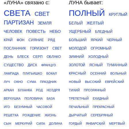
«ЛУНА»
связано с:
ЛУНА бывает:
СВЕТА
ПОЛНЫЙ
СВЕТ
КРУГЛЫЙ
ПАРТИЗАН
ЗЕМЛЯ
БЕЛЫЙ
ЖЕЛТЫЙ
ЧЕЛОВЕК
ПОВЕСТЬ
НЕБО
УЩЕРБНЫЙ
БЛЕДНЫЙ
КРАЙ
ФОН
СИЯНИЕ
РЯД
БОЛЬШИЙ
ЯРКИЙ
ЧЕРНЫЙ
ПОСЛАННИК
ГОРИЗОНТ
СВЕТ
МОЛОДОЙ
ОГРОМНЫЙ
ДЕНЬ
БЛЕСК
СЕРП
ОБЛАКО
ЗИМНИЙ
ХОЛОДНЫЙ
СУЩЕСТВО
ДИСК
ЗОЛОТОЙ
ЯСНЫЙ
ТУМАННЫЙ
ФРАНЦУЗ
КРАСНЫЙ
ЛАМПАДА
ПЛАТЬИШКО
БОКАЛ
ОСЕННИЙ
ВОЛЬНЫЙ
ЛУЧ
ОКНО
СУМА
ПРАЗДНИК
НОВЫЙ
ВЫСОКИЙ
ЕВРЕЙСКИЙ
АРКАН
БУХАНКА
РОД
НОЗДРЯ
ТИХИЙ
ПРОЗРАЧНЫЙ
ВЕРХУШКА
ПОЛОВИНА
БАЗА
ТРЕПЕТНЫЙ
ЕХИДНЫЙ
ИГО
БЕЗУМНЫЙ
ЧАСОВОЙ
ПЕЧАЛЬНЫЙ
ПРЕКРАСНЫЙ
РЕШЕТКА
РОЖДЕНИЕ
ЖИЗНЬ
ДЫРЧАТЫЙ
СЕРЕБРЯНЫЙ
СЫН
МЕРКУРИЙ
СИЛА
ДОЛИНА
ГОРДЫЙ
ЯНВАРСКИЙ
МЕРТВЫЙ