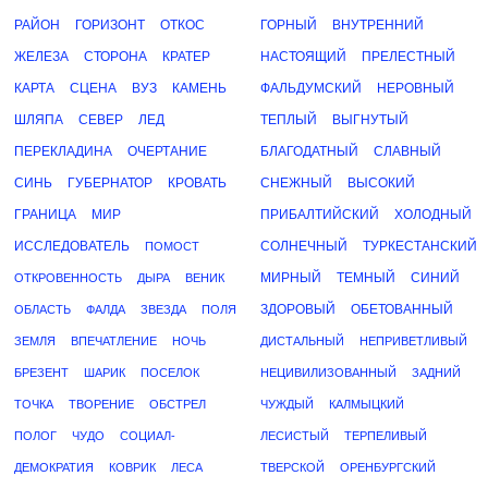
РАЙОН
ГОРИЗОНТ
ОТКОС
ГОРНЫЙ
ВНУТРЕННИЙ
ЖЕЛЕЗА
СТОРОНА
КРАТЕР
НАСТОЯЩИЙ
ПРЕЛЕСТНЫЙ
КАРТА
СЦЕНА
ВУЗ
КАМЕНЬ
ФАЛЬДУМСКИЙ
НЕРОВНЫЙ
ШЛЯПА
СЕВЕР
ЛЕД
ТЕПЛЫЙ
ВЫГНУТЫЙ
ПЕРЕКЛАДИНА
ОЧЕРТАНИЕ
БЛАГОДАТНЫЙ
СЛАВНЫЙ
СИНЬ
ГУБЕРНАТОР
КРОВАТЬ
СНЕЖНЫЙ
ВЫСОКИЙ
ГРАНИЦА
МИР
ПРИБАЛТИЙСКИЙ
ХОЛОДНЫЙ
ИССЛЕДОВАТЕЛЬ
СОЛНЕЧНЫЙ
ТУРКЕСТАНСКИЙ
ПОМОСТ
МИРНЫЙ
ТЕМНЫЙ
СИНИЙ
ОТКРОВЕННОСТЬ
ДЫРА
ВЕНИК
ЗДОРОВЫЙ
ОБЕТОВАННЫЙ
ОБЛАСТЬ
ФАЛДА
ЗВЕЗДА
ПОЛЯ
ЗЕМЛЯ
ВПЕЧАТЛЕНИЕ
НОЧЬ
ДИСТАЛЬНЫЙ
НЕПРИВЕТЛИВЫЙ
БРЕЗЕНТ
ШАРИК
ПОСЕЛОК
НЕЦИВИЛИЗОВАННЫЙ
ЗАДНИЙ
ТОЧКА
ТВОРЕНИЕ
ОБСТРЕЛ
ЧУЖДЫЙ
КАЛМЫЦКИЙ
ПОЛОГ
ЧУДО
СОЦИАЛ-
ЛЕСИСТЫЙ
ТЕРПЕЛИВЫЙ
ДЕМОКРАТИЯ
КОВРИК
ЛЕСА
ТВЕРСКОЙ
ОРЕНБУРГСКИЙ