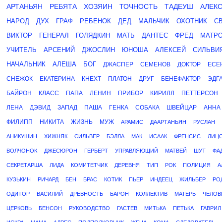
АРТАНЬЯН
РЕБЯТА
ХОЗЯИН
ТОЧНОСТЬ
ТАДЕУШ
АЛЕК
НАРОД
ДУХ
ГРАФ
РЕБЕНОК
ДЕД
МАЛЬЧИК
ОХОТНИК
С
ВИКТОР
ГЕНЕРАЛ
ГОЛЯДКИН
МАТЬ
ДАНТЕС
ФРЕД
МАТР
УЧИТЕЛЬ
АРСЕНИЙ
ДЖОСЛИН
ЮНОША
АЛЕКСЕЙ
СИЛЬВИ
НАЧАЛЬНИК
АЛЕША
БОГ
ДЖАСПЕР
СЕМЕНОВ
ДОКТОР
ЕСЕ
СНЕЖОК
ЕКАТЕРИНА
КНЕХТ
ПЛАТОН
ДРУГ
БЕНЕФАКТОР
ЭДГ
БАЙРОН
КЛАСС
ПАПА
ЛЕНИН
ПРИБОР
КИРИЛЛ
ПЕТТЕРСОН
ЛЕНА
ДЭВИД
ЗАПАД
ПАША
ГЕНКА
СОБАКА
ШВЕЙЦАР
АННА
ФИЛИПП
НИКИТА
ЖИЗНЬ
МУЖ
АРАМИС
ДААРТАНЬЯН
РУСЛАН
АНИКУШИН
ХИЖНЯК
СИЛЬВЕР
БЭЛЛА
МАК
ИСААК
ФРЕНСИС
ЛИЦ
ВОЛЧОНОК
ДЖЕСЮРОН
ГЕРБЕРТ
УПРАВЛЯЮЩИЙ
МАТВЕЙ
ШУТ
ФА
СЕКРЕТАРША
ЛИДА
КОМИТЕТЧИК
ДЕРЕВНЯ
ТИП
РОК
ПОЛИЦИЯ
А
КУЗЬКИН
РИЧАРД
БЕН
БРАС
КОТИК
ПЬЕР
ИНДЕЕЦ
ЖИЛЬБЕР
РО
ОДИТОР
ВАСИЛИЙ
ДРЕВНОСТЬ
БАРОН
КОЛЛЕКТИВ
МАТЕРЬ
ЧЕЛОВ
ЦЕРКОВЬ
БЕНСОН
РУКОВОДСТВО
ГАСТЕВ
МИТЬКА
ПЕТЬКА
ГАВРИЛ