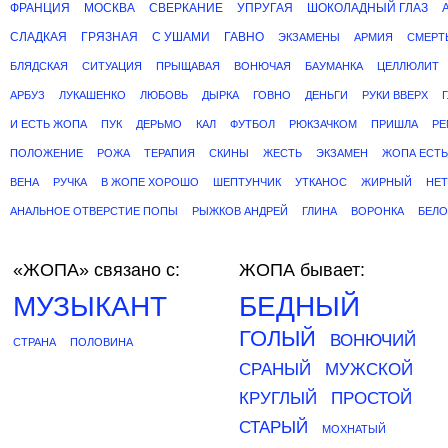
ФРАНЦИЯ
МОСКВА
СВЕРКАНИЕ
УПРУГАЯ
ШОКОЛАДНЫЙ ГЛАЗ
СЛАДКАЯ
ГРЯЗНАЯ
С УШАМИ
ГАВНО
ЭКЗАМЕНЫ
АРМИЯ
СМЕРТ
БЛЯДСКАЯ
СИТУАЦИЯ
ПРЫЩАВАЯ
ВОНЮЧАЯ
БАУМАНКА
ЦЕЛЛЮЛИТ
АРБУЗ
ЛУКАШЕНКО
ЛЮБОВЬ
ДЫРКА
ГОВНО
ДЕНЬГИ
РУКИ ВВЕРХ
И ЕСТЬ ЖОПА
ПУК
ДЕРЬМО
КАЛ
ФУТБОЛ
РЮКЗАЧКОМ
ПРИШЛА
РЕ
ПОЛОЖЕНИЕ
РОЖА
ТЕРАПИЯ
СКИНЫ
ЖЕСТЬ
ЭКЗАМЕН
ЖОПА ЕСТ
ВЕНА
РУЧКА
В ЖОПЕ ХОРОШО
ШЕПТУНЧИК
УТКАНОС
ЖИРНЫЙ
НЕТ
АНАЛЬНОЕ ОТВЕРСТИЕ ПОПЫ
РЫЖКОВ АНДРЕЙ
ГЛИНА
ВОРОНКА
БЕЛО
«ЖОПА»
связано с:
ЖОПА бывает:
МУЗЫКАНТ
БЕДНЫЙ
ГОЛЫЙ
ВОНЮЧИЙ
СТРАНА
ПОЛОВИНА
СРАНЫЙ
МУЖСКОЙ
КРУГЛЫЙ
ПРОСТОЙ
СТАРЫЙ
МОХНАТЫЙ