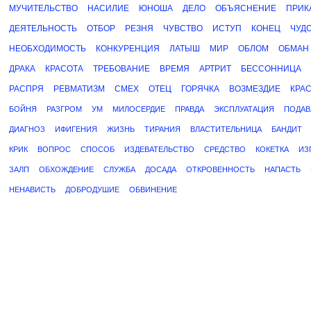
МУЧИТЕЛЬСТВО
НАСИЛИЕ
ЮНОША
ДЕЛО
ОБЪЯСНЕНИЕ
ПРИК
ДЕЯТЕЛЬНОСТЬ
ОТБОР
РЕЗНЯ
ЧУВСТВО
ИСТУП
КОНЕЦ
ЧУД
НЕОБХОДИМОСТЬ
КОНКУРЕНЦИЯ
ЛАТЫШ
МИР
ОБЛОМ
ОБМАН
ДРАКА
КРАСОТА
ТРЕБОВАНИЕ
ВРЕМЯ
АРТРИТ
БЕССОННИЦА
РАСПРЯ
РЕВМАТИЗМ
СМЕХ
ОТЕЦ
ГОРЯЧКА
ВОЗМЕЗДИЕ
КРА
БОЙНЯ
РАЗГРОМ
УМ
МИЛОСЕРДИЕ
ПРАВДА
ЭКСПЛУАТАЦИЯ
ПОДАВ
ДИАГНОЗ
ИФИГЕНИЯ
ЖИЗНЬ
ТИРАНИЯ
ВЛАСТИТЕЛЬНИЦА
БАНДИТ
КРИК
ВОПРОС
СПОСОБ
ИЗДЕВАТЕЛЬСТВО
СРЕДСТВО
КОКЕТКА
ИЗ
ЗАЛП
ОБХОЖДЕНИЕ
СЛУЖБА
ДОСАДА
ОТКРОВЕННОСТЬ
НАПАСТЬ
НЕНАВИСТЬ
ДОБРОДУШИЕ
ОБВИНЕНИЕ