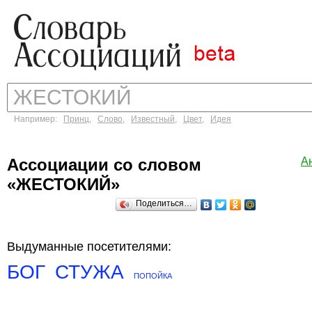
Например:
Принц
,
Слово
,
Известный
,
Цвет
,
Идея
Ассоциации со словом
А
«ЖЕСТОКИЙ»
Поделиться…
Выдуманные посетителями:
БОГ
СТУЖА
ПОПОЙКА