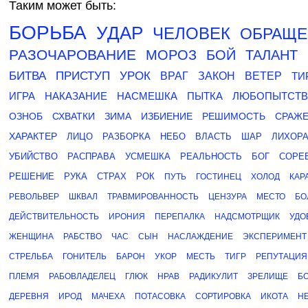
Таким может быть:
БОРЬБА
УДАР
ЧЕЛОВЕК
ОБРАЩЕ
РАЗОЧАРОВАНИЕ
МОРОЗ
БОЙ
ТАЛАНТ
БИТВА
ПРИСТУП
УРОК
ВРАГ
ЗАКОН
ВЕТЕР
ТИ
ИГРА
НАКАЗАНИЕ
НАСМЕШКА
ПЫТКА
ЛЮБОПЫТСТ
ОЗНОБ
СХВАТКИ
ЗИМА
ИЗБИЕНИЕ
РЕШИМОСТЬ
СРАЖ
ХАРАКТЕР
ЛИЦО
РАЗБОРКА
НЕБО
ВЛАСТЬ
ШАР
ЛИХОР
УБИЙСТВО
РАСПРАВА
УСМЕШКА
РЕАЛЬНОСТЬ
БОГ
СОРЕ
РЕШЕНИЕ
РУКА
СТРАХ
РОК
ПУТЬ
ГОСТИНЕЦ
ХОЛОД
КАР
РЕВОЛЬВЕР
ШКВАЛ
ТРАВМИРОВАННОСТЬ
ЦЕНЗУРА
МЕСТО
БО
ДЕЙСТВИТЕЛЬНОСТЬ
ИРОНИЯ
ПЕРЕПАЛКА
НАДСМОТРЩИК
УДО
ЖЕНЩИНА
РАБСТВО
ЧАС
СЫН
НАСЛАЖДЕНИЕ
ЭКСПЕРИМЕНТ
СТРЕЛЬБА
ГОНИТЕЛЬ
БАРОН
УКОР
МЕСТЬ
ТИГР
РЕПУТАЦИЯ
ПЛЕМЯ
РАБОВЛАДЕЛЕЦ
ГЛЮК
НРАВ
РАДИКУЛИТ
ЗРЕЛИЩЕ
Б
ДЕРЕВНЯ
ИРОД
МАЧЕХА
ПОТАСОВКА
СОРТИРОВКА
ИКОТА
Н