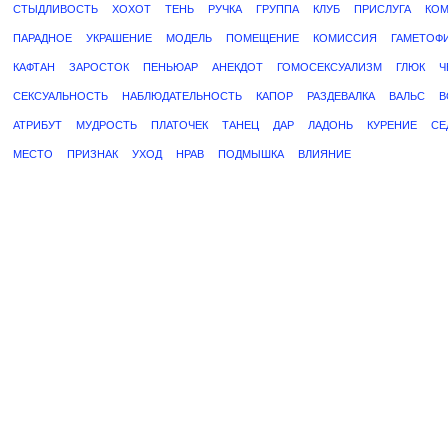
СТЫДЛИВОСТЬ
ХОХОТ
ТЕНЬ
РУЧКА
ГРУППА
КЛУБ
ПРИСЛУГА
КОМ
ПАРАДНОЕ
УКРАШЕНИЕ
МОДЕЛЬ
ПОМЕЩЕНИЕ
КОМИССИЯ
ГАМЕТОФ
КАФТАН
ЗАРОСТОК
ПЕНЬЮАР
АНЕКДОТ
ГОМОСЕКСУАЛИЗМ
ГЛЮК
Ч
СЕКСУАЛЬНОСТЬ
НАБЛЮДАТЕЛЬНОСТЬ
КАПОР
РАЗДЕВАЛКА
ВАЛЬС
В
АТРИБУТ
МУДРОСТЬ
ПЛАТОЧЕК
ТАНЕЦ
ДАР
ЛАДОНЬ
КУРЕНИЕ
СЕ
МЕСТО
ПРИЗНАК
УХОД
НРАВ
ПОДМЫШКА
ВЛИЯНИЕ