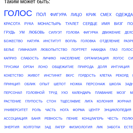
Таким может быть:
ГОЛОС
ПОЛ
ФИГУРА
ЛИЦО
КРИК
СМЕХ
ОДЕЖДА
КРАСОТА
РУКА
МОНАСТЫРЬ
ТУАЛЕТ
СЕРДЦЕ
ИМЯ
ВИЗГ
ПО
ГРУДЬ
УМ
ЛЮБОВЬ
СИЛУЭТ
ГОЛОВА
ФИГУРКА
ДВИЖЕНИЕ
ДЕЛ
БОЖЕСТВО
НАТУРА
ИНСТИТУТ
ВОПЛЬ
ГОЛОВКА
ОТДЕЛЕНИЕ
РАЗР
БЕЛЬЕ
ГИМНАЗИЯ
ЛЮБОПЫТСТВО
ПОРТРЕТ
НАКИДКА
ГЛАЗ
ГОЛОС
КАПРИЗ
СЛАБОСТЬ
ЛИЧИКО
НАСЕЛЕНИЕ
ОРГАНИЗАЦИЯ
ЛОГОС
СИ
ТРУСИКИ
ОРГАН
ЛОНО
ОБЩЕЖИТИЕ
ПРИРОДА
ДОЛЯ
ИНТУИЦИЯ
КОКЕТСТВО
ЖИВОТ
ИНСТИНКТ
ВКУС
ГОРДОСТЬ
КЛЕТКА
РЕКОРД
ПРИНЦИП
ОБЛИК
ОПЫТ
ШЕПОТ
НОЖКА
ПЕРСОНАЖ
ШКОЛА
ЗАД
ПЕРСОНАЛ
ГОЛОВНОЙ
ТРУД
УХО
КАЛЕНДАРЬ
ПЛАВАНИЕ
МОЗГ
М
РАСТЕНИЕ
ГЛУПОСТЬ
СТОН
ТЩЕСЛАВИЕ
ЛИГА
КОЛОНИЯ
ЖУРНАЛ
УНИВЕРСИТЕТ
РОЛЬ
ЧАСТЬ
НОГА
ФОРМА
ЦЕНТР
ЭНЦИКЛОПЕДИЯ
АССОЦИАЦИЯ
БАНЯ
РЕВНОСТЬ
ПЕНИЕ
КОНЦЛАГЕРЬ
ЧЕСТЬ
ПОЛЮ
ЭНЕРГИЯ
КОЛГОТКИ
ЗАД
ЛАГЕР
ФИЗИОЛОГИЯ
ЛИК
ЗАБОТА
ЕСТЕ