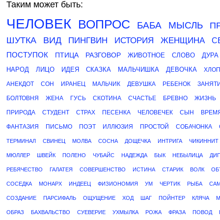
Таким может быть:
ЧЕЛОВЕК
ВОПРОС
БАБА
МЫСЛЬ
П
ШУТКА
ВИД
ПИНГВИН
ИСТОРИЯ
ЖЕНЩИНА
С
ПОСТУПОК
ПТИЦА
РАЗГОВОР
ЖИВОТНОЕ
СЛОВО
ДУРА
НАРОД
ЛИЦО
ИДЕЯ
СКАЗКА
МАЛЬЧИШКА
ДЕВОЧКА
ХЛО
АНЕКДОТ
СОН
ИРАНЕЦ
МАЛЬЧИК
ДЕВУШКА
РЕБЕНОК
ЗАНЯТ
БОЛТОВНЯ
ЖЕНА
ГУСЬ
СКОТИНА
СЧАСТЬЕ
БРЕВНО
ЖИЗНЬ
ПРИРОДА
СТУДЕНТ
СТРАХ
ПЕСЕНКА
ЧЕЛОВЕЧЕК
СЫН
ВРЕМ
ФАНТАЗИЯ
ПИСЬМО
ПОЭТ
ИЛЛЮЗИЯ
ПРОСТОЙ
СОБАЧОНКА
ТЕРМИНАЛ
СВИНЕЦ
МОЛВА
СОСНА
ДОЩЕЧКА
ИНТРИГА
ЧИКИННИТ
МЮЛЛЕР
ШВЕЙК
ПОЛЕНО
ЧУБАЙС
НАДЕЖДА
БЫК
НЕБЫЛИЦА
ДИ
РЕБЯЧЕСТВО
ГАЛАТЕЯ
СОВЕРШЕНСТВО
ИСТИНА
СТАРИК
ВОЛК
ОБ
СОСЕДКА
МОНАРХ
ИНДЕЕЦ
ФИЗИОНОМИЯ
УМ
ЧЕРТИК
РЫБА
СА
СОЗДАНИЕ
ПАРСИФАЛЬ
ОЩУЩЕНИЕ
ХОД
ШАГ
ПОЙНТЕР
КЛЯЧА
М
ОБРАЗ
БАХВАЛЬСТВО
СУЕВЕРИЕ
УХМЫЛКА
РОЖА
ФРАЗА
ПОВОД