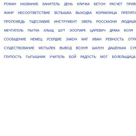
РОМАН
НАЗВАНИЕ
КАНИТЕЛЬ
ДЕНЬ
КЛИЧКА
БЕТОН
РАСЧЕТ
ПРИВ
ЖАНР
НЕСООТВЕТСТВИЕ
ВСПЫШКА
ВЫХОДКА
КОРМИЛИЦА
ПРЕПЯТ
ПРОПОВЕДЬ
ТЩЕСЛАВИЕ
ИНСТРУМЕНТ
ЗВЕРЬ
РОССКАЗНИ
ЛЮДИШК
МЕЧТАТЕЛЬ
ПЫТКА
ХЛЫЩ
ШУТ
ЗООПАРК
ЦАРЕВИЧ
ДРАКА
КОЛЯ
СООБЩЕНИЕ
НЕМЕЦ
УСЕРДИЕ
ЗАКОН
МАТ
ИВАН
РЕВНОСТЬ
ОТР
СУЩЕСТВОВАНИЕ
МОТЫЛЕК
ВЫВОД
ВОЗНЯ
ШАЛУН
ДАШЕНЬКА
СУ
ГЛУПОСТЬ
ГЫГЫШНИК
УЧИТЕЛЬ
БОЙ
РАДОСТЬ
МОТ
БОЛЕЛЬЩИЦА