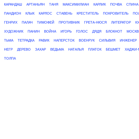
КАРАНДАШ
АРТАНЬЯН
ТАНЯ
МАКСИМИЛИАН
КАРЛИК
ПОЧВА
СПИНА
ПАНДИОН
КЛЫК
КАРЛОС
СТАВЕНЬ
КРЕСТИТЕЛЬ
ПОКРОВИТЕЛЬ
ПО
ГЕНРИХ
ПАЛАЧ
ТИМОФЕЙ
ПРОТИВНИК
ГРЕТА-НЮСЯ
ЛИТЕРАТОР
К
ХУДОЖНИК
ПАНИН
ВОЙНА
ИГОРЬ
ГОЛОС
ДЯДЯ
БЛОКНОТ
МОСКВ
ТЬМА
ТЕТРАДКА
РАВИК
НАПЕРСТОК
ВОЕНРУК
СИЛЬВИЯ
ИНЖЕНЕР
НЕГР
ДЕРЕВО
ЗАХАР
ВЕДЬМА
НАТАЛЬЯ
ПЛАТОК
БЕШМЕТ
ХАДЖИ-
ТОЛПА