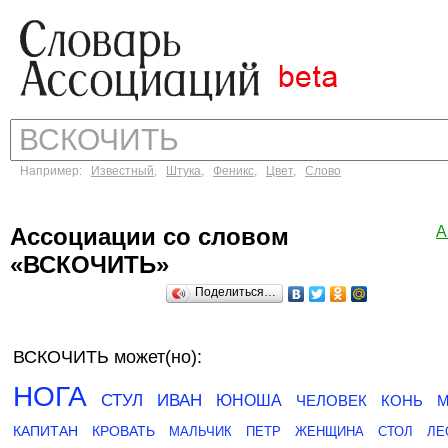
Например:
Известный
,
Штука
,
Феникс
,
Цвет
,
Слово
Ассоциации со словом
А
«ВСКОЧИТЬ»
Поделиться…
ВСКОЧИТЬ может(но):
НОГА
СТУЛ
ИВАН
ЮНОША
ЧЕЛОВЕК
КОНЬ
М
КАПИТАН
КРОВАТЬ
МАЛЬЧИК
ПЕТР
ЖЕНЩИНА
СТОЛ
ЛЕ