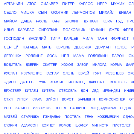
АРТАНЬЯН
АТОС
СИЛЬВЕР
ПИТЕР
КАРЛОС
НЕГР
МУЖИК
СЛ
СЕДЛО
МИШКА
СЫН
ОХОТНИК
ЛЕРМОНТОВ
МИХАЙЛ
ДИВАН
МАЙОР
ДАША
РАУЛЬ
КАРЛ
БЛОХИН
ДУНКАН
КОРА
ГУД
ПР
ИЛЬЯ
КАРАБАС
СИРОТКИН
ПОЛКОВНИК
ЧОНКИН
ДЖЕК
ФРЕД
ГОСПОДИН
ВАСИЛИЙ
ТИГР
КАРЦЕВ
МИЛА
ТАНЯ
ФОРРЕСТ
СЕРГЕЙ
НАТАША
МАТЬ
КОРОЛЬ
ДЕВОЧКА
ДОРИАН
ГОЛОС
Р
ДЕВУШКА
РОЛЛИНГ
ЛОСЬ
НЕЯ
МАМА
ГОЛЯДКИН
БАРОН
СК
ВОДИТЕЛЬ
ДЗЕРЕН
СКАТТЕР
ХОХОЛ
ЗАБОР
МИЛОРД
КОРМА
ДАА
РУСЛАН
ИЗУМЛЕНИЕ
КАСПАР
ОЛЕНЬ
ЕВРЕЙ
ГУРТ
МЕЗЕНЦЕВ
ОК
ЭДМОН
ДАНТЕС
РУЛЬ
ХОЗЯИН
ИСПАНЕЦ
ДАВЕНАНТ
КОСТЫЛЬ
Ф
БРУСТВЕР
КИТАЕЦ
КИТЕЛЬ
СТЕССЕЛЬ
ДОН
ДЕД
ИРЛАНДЕЦ
ИНДЕ
СТУЛ
УНТЕР
КЛАРА
ВИЙОН
ВОРОТ
БАРЫШНЯ
КОМИССИОНЕР
ОТ
РОН
ЗАЛИЯН
ИЗВОЗЧИК
ПЕПЕЛ
ПАНДИОН
ЛОРД-АДМИРАЛ
СЕДОК
МАТВЕЙ
СТАРУШКА
ГЭНДАЛЬФ
ПОСТЕЛЬ
ТЕНЬ
КОЖЕМЯКИН
ОДНО
ГЛОРИЯ
АДАМСОН
КОРНЕТ
КОМОВ
ШОФЕР
МИНИСТР
ПИСТОЛЕТ