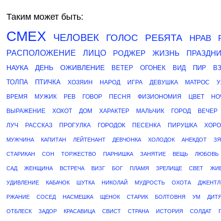
Таким может быть:
СМЕХ
ЧЕЛОВЕК
ГОЛОС
РЕБЯТА
НРАВ
РАСПОЛОЖЕНИЕ
ЛИЦО
РОДЖЕР
ЖИЗНЬ
ПРАЗДНИ
НАУКА
ДЕНЬ
ОЖИВЛЕНИЕ
ВЕТЕР
ОГОНЕК
ВИД
ПИР
В
ТОЛПА
ПТИЧКА
ХОЗЯИН
НАРОД
ИГРА
ДЕВУШКА
МАТРОС
У
ВРЕМЯ
МУЖИК
РЕВ
ГОВОР
ПЕСНЯ
ФИЗИОНОМИЯ
ЦВЕТ
НО
ВЫРАЖЕНИЕ
ХОХОТ
ДОМ
ХАРАКТЕР
МАЛЬЧИК
ГОРОД
ВЕЧЕР
ЛУЧ
РАССКАЗ
ПРОГУЛКА
ГОРОДОК
ПЕСЕНКА
ПИРУШКА
ХОРО
МУЖЧИНА
КАПИТАН
ЛЕЙТЕНАНТ
ДЕВЧОНКА
ХОЛОДОК
АНЕКДОТ
ЗЯ
СТАРИКАН
СОН
ТОРЖЕСТВО
ПАРНИШКА
ЗАНЯТИЕ
ВЕЩЬ
ЛЮБОВЬ
САД
ЖЕНЩИНА
ВСТРЕЧА
ВИЗГ
БОГ
ПЛАМЯ
ЗРЕЛИЩЕ
СВЕТ
ЖИ
УДИВЛЕНИЕ
КАБАЧОК
ШУТКА
НИКОЛАЙ
МУДРОСТЬ
ОХОТА
ДЖЕНТЛ
РЖАНИЕ
СОСЕД
НАСМЕШКА
ЩЕНОК
СТАРИК
БОЛТОВНЯ
УМ
ДИТ
ОТБЛЕСК
ЗАДОР
КРАСАВИЦА
СВИСТ
СТРАНА
ИСТОРИЯ
СОЛДАТ