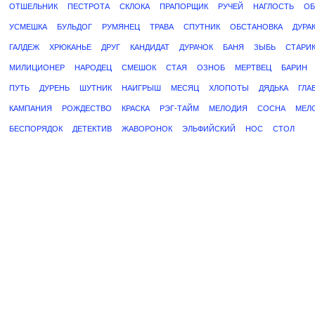
ОТШЕЛЬНИК
ПЕСТРОТА
СКЛОКА
ПРАПОРЩИК
РУЧЕЙ
НАГЛОСТЬ
ОБ
УСМЕШКА
БУЛЬДОГ
РУМЯНЕЦ
ТРАВА
СПУТНИК
ОБСТАНОВКА
ДУРА
ГАЛДЕЖ
ХРЮКАНЬЕ
ДРУГ
КАНДИДАТ
ДУРАЧОК
БАНЯ
ЗЫБЬ
СТАРИ
МИЛИЦИОНЕР
НАРОДЕЦ
СМЕШОК
СТАЯ
ОЗНОБ
МЕРТВЕЦ
БАРИН
ПУТЬ
ДУРЕНЬ
ШУТНИК
НАИГРЫШ
МЕСЯЦ
ХЛОПОТЫ
ДЯДЬКА
ГЛА
КАМПАНИЯ
РОЖДЕСТВО
КРАСКА
РЭГ-ТАЙМ
МЕЛОДИЯ
СОСНА
МЕЛ
БЕСПОРЯДОК
ДЕТЕКТИВ
ЖАВОРОНОК
ЭЛЬФИЙСКИЙ
НОС
СТОЛ