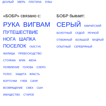
ДОХЛЫЙ
ЗВЕРЬ
ПЛОТИНА
ЗУБЫ
«БОБР»
связано с:
БОБР бывает:
РУКА
ВИГВАМ
СЕРЫЙ
КАМЧАТСКИЙ
ПУТЕШЕСТВИЕ
БОЛОТНЫЙ
СЕДОЙ
РЕЧНОЙ
НОГА
ШАПКА
ОТВАЖНЫЙ
БОЛЬШОЙ
МУДРЫЙ
ПОСЕЛОК
ГАЛСТУК
ОПЫТНЫЙ
СЕРЕБРЯНЫЙ
ЖИЛИЩА
ПРЕВОСХОДСТВО
СТОЯНКА
КРИК
ЖЕНА
ПОЯВЛЕНИЕ
ГОЛОВА
ОЗЕРО
ГОЛОС
ЗАЩИТА
ВЛАСТЬ
КОРТОЧКИ
ГНЕВ
САНЯ
ВОЗВРАЩЕНИЕ
СМЕХ
СЫН
ИМУЩЕСТВО
СТАРОЕ