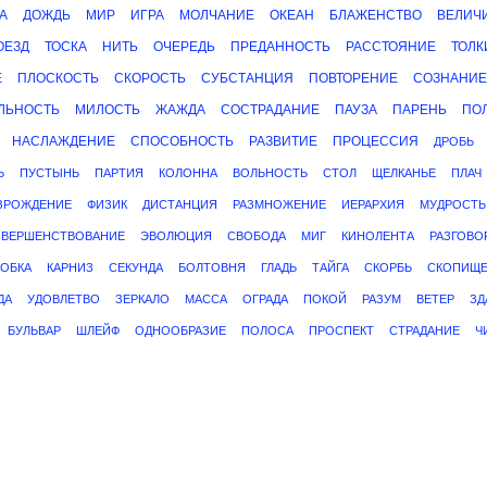
А
ДОЖДЬ
МИР
ИГРА
МОЛЧАНИЕ
ОКЕАН
БЛАЖЕНСТВО
ВЕЛИЧ
ОЕЗД
ТОСКА
НИТЬ
ОЧЕРЕДЬ
ПРЕДАННОСТЬ
РАССТОЯНИЕ
ТОЛК
Е
ПЛОСКОСТЬ
СКОРОСТЬ
СУБСТАНЦИЯ
ПОВТОРЕНИЕ
СОЗНАНИЕ
ЛЬНОСТЬ
МИЛОСТЬ
ЖАЖДА
СОСТРАДАНИЕ
ПАУЗА
ПАРЕНЬ
ПО
НАСЛАЖДЕНИЕ
СПОСОБНОСТЬ
РАЗВИТИЕ
ПРОЦЕССИЯ
ДРОБЬ
Ь
ПУСТЫНЬ
ПАРТИЯ
КОЛОННА
ВОЛЬНОСТЬ
СТОЛ
ЩЕЛКАНЬЕ
ПЛАЧ
ЗРОЖДЕНИЕ
ФИЗИК
ДИСТАНЦИЯ
РАЗМНОЖЕНИЕ
ИЕРАРХИЯ
МУДРОСТЬ
ВЕРШЕНСТВОВАНИЕ
ЭВОЛЮЦИЯ
СВОБОДА
МИГ
КИНОЛЕНТА
РАЗГОВО
ОБКА
КАРНИЗ
СЕКУНДА
БОЛТОВНЯ
ГЛАДЬ
ТАЙГА
СКОРБЬ
СКОПИЩ
ДА
УДОВЛЕТВО
ЗЕРКАЛО
МАССА
ОГРАДА
ПОКОЙ
РАЗУМ
ВЕТЕР
ЗД
БУЛЬВАР
ШЛЕЙФ
ОДНООБРАЗИЕ
ПОЛОСА
ПРОСПЕКТ
СТРАДАНИЕ
Ч