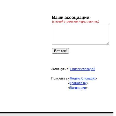
Ваши ассоциации:
(с новой строки или через запятую)
Заглянуть в:
Список словарей
Поискать в:
«
Яндекс.Словарях
»
«
Грамота.ру
»
«
Википедии
»