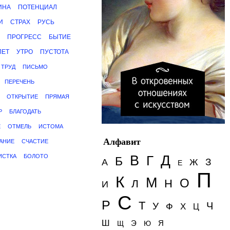
ИНА
ПОТЕНЦИАЛ
И
СТРАХ
РУСЬ
ПРОГРЕСС
БЫТИЕ
ЛЕТ
УТРО
ПУСТОТА
ТРУД
ПИСЬМО
ПЕРЕЧЕНЬ
ОТКРЫТИЕ
ПРЯМАЯ
Р
БЛАГОДАТЬ
Е
ОТМЕЛЬ
ИСТОМА
Алфавит
АНИЕ
СЧАСТИЕ
Д
ИСТКА
БОЛОТО
В
Г
Б
З
А
Ж
Е
П
К
М
О
Н
Л
И
С
Р
Т
Ч
У
Ф
Х
Ц
Ш
Э
Я
Щ
Ю