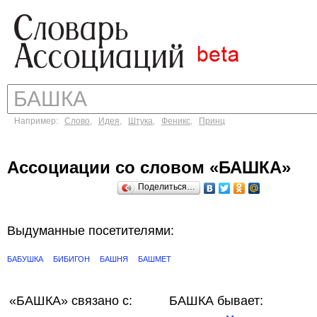
Например:
Слово
,
Идея
,
Штука
,
Феникс
,
Принц
Ассоциации со словом «БАШКА»
Поделиться…
Выдуманные посетителями:
БАБУШКА
БИБИГОН
БАШНЯ
БАШМЕТ
«БАШКА»
связано с:
БАШКА бывает: