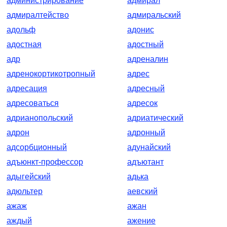
администрирование
адмирал
адмиралтейство
адмиральский
адольф
адонис
адостная
адостный
адр
адреналин
адренокортикотропный
адрес
адресация
адресный
адресоваться
адресок
адрианопольский
адриатический
адрон
адронный
адсорбционный
адунайский
адъюнкт-профессор
адъютант
адыгейский
адька
адюльтер
аевский
ажаж
ажан
аждый
ажение