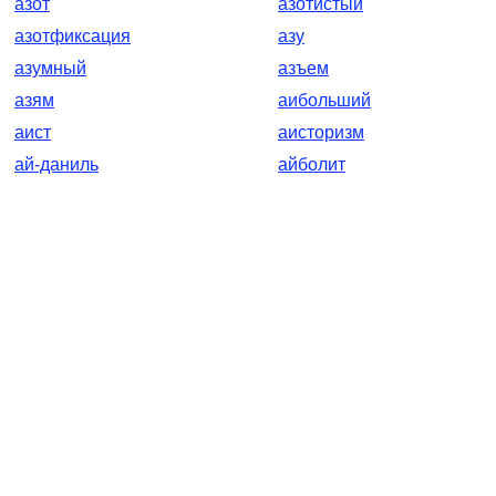
азот
азотистый
азотфиксация
азу
азумный
азъем
азям
аибольший
аист
аисторизм
ай-даниль
айболит