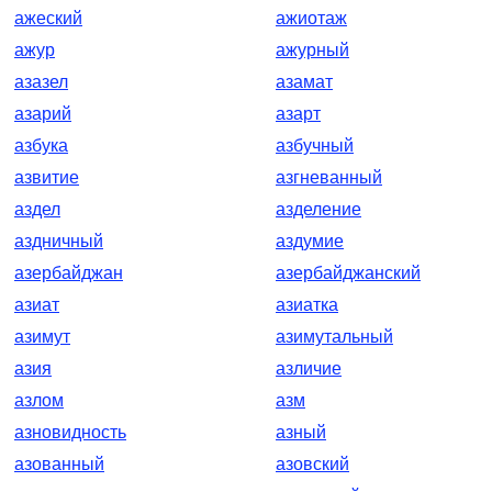
ажеский
ажиотаж
ажур
ажурный
азазел
азамат
азарий
азарт
азбука
азбучный
азвитие
азгневанный
аздел
азделение
аздничный
аздумие
азербайджан
азербайджанский
азиат
азиатка
азимут
азимутальный
азия
азличие
азлом
азм
азновидность
азный
азованный
азовский