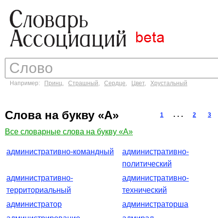
Например:
Принц
,
Страшный
,
Сердце
,
Цвет
,
Хрустальный
Слова на букву «А»
. . .
1
2
3
Все словарные слова на букву «А»
административно-командный
административно-
политический
административно-
административно-
территориальный
технический
администратор
администраторша