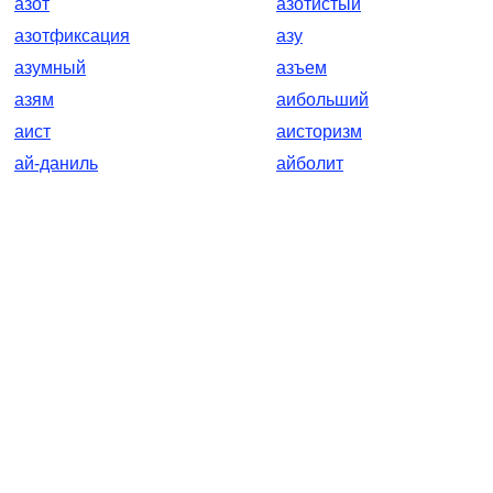
азот
азотистый
азотфиксация
азу
азумный
азъем
азям
аибольший
аист
аисторизм
ай-даниль
айболит