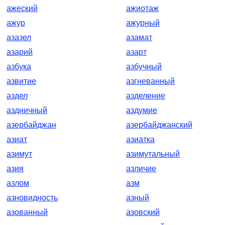
ажеский
ажиотаж
ажур
ажурный
азазел
азамат
азарий
азарт
азбука
азбучный
азвитие
азгневанный
аздел
азделение
аздничный
аздумие
азербайджан
азербайджанский
азиат
азиатка
азимут
азимутальный
азия
азличие
азлом
азм
азновидность
азный
азованный
азовский