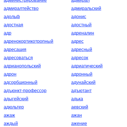
администрирование
адмирал
адмиралтейство
адмиральский
адольф
адонис
адостная
адостный
адр
адреналин
адренокортикотропный
адрес
адресация
адресный
адресоваться
адресок
адрианопольский
адриатический
адрон
адронный
адсорбционный
адунайский
адъюнкт-профессор
адъютант
адыгейский
адька
адюльтер
аевский
ажаж
ажан
аждый
ажение