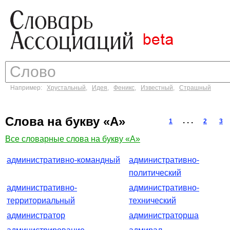
Например:
Хрустальный
,
Идея
,
Феникс
,
Известный
,
Страшный
Слова на букву «А»
. . .
1
2
3
Все словарные слова на букву «А»
административно-командный
административно-
политический
административно-
административно-
территориальный
технический
администратор
администраторша